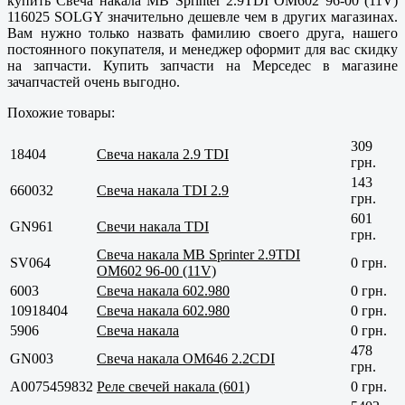
купить Свеча накала MB Sprinter 2.9TDI OM602 96-00 (11V)
116025 SOLGY значительно дешевле чем в других магазинах.
Вам нужно только назвать фамилию своего друга, нашего
постоянного покупателя, и менеджер оформит для вас скидку
на запчасти. Купить запчасти на Мерседес в магазине
зачапчастей очень выгодно.
Похожие товары:
309
18404
Свеча накала 2.9 TDI
грн.
143
660032
Свеча накала TDI 2.9
грн.
601
GN961
Свечи накала TDI
грн.
Свеча накала MB Sprinter 2.9TDI
SV064
0 грн.
OM602 96-00 (11V)
6003
Свеча накала 602.980
0 грн.
10918404
Свеча накала 602.980
0 грн.
5906
Свеча накала
0 грн.
478
GN003
Свеча накала OM646 2.2CDI
грн.
A0075459832
Реле свечей накала (601)
0 грн.