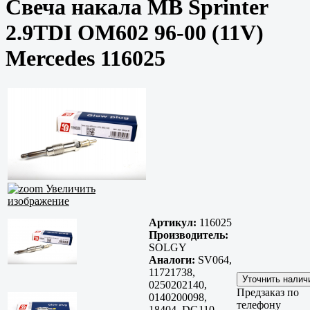
Свеча накала MB Sprinter
2.9TDI OM602 96-00 (11V)
Mercedes 116025
Увеличить
изображение
Артикул:
116025
Производитель:
SOLGY
Аналоги:
SV064,
11721738,
0250202140,
Предзаказ по
0140200098,
телефону
18404, DG110,