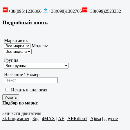
+38(095)1236366
+38(098)1302705
+38(099)2523332
Подробный поиск
Марка авто:
Модель:
Группа
Название \ Номер:
Искать в аналогах
Подбор по марке
Запчасти двигателя
3k borgwarner
|
3rg
|
4MAX
|
AE
|
AERdiesel
|
Ajusa
|
другие