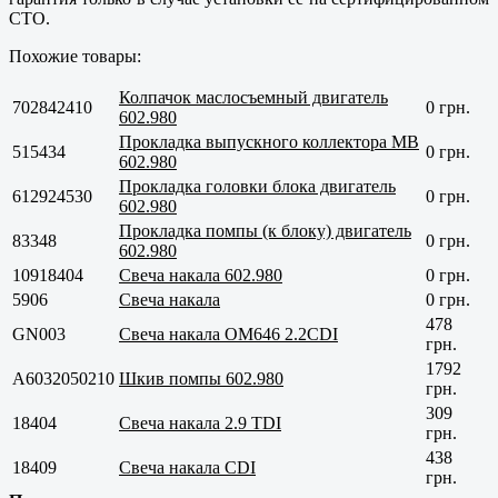
СТО.
Похожие товары:
Колпачок маслосъемный двигатель
702842410
0 грн.
602.980
Прокладка выпускного коллектора MB
515434
0 грн.
602.980
Прокладка головки блока двигатель
612924530
0 грн.
602.980
Прокладка помпы (к блоку) двигатель
83348
0 грн.
602.980
10918404
Свеча накала 602.980
0 грн.
5906
Свеча накала
0 грн.
478
GN003
Свеча накала OM646 2.2CDI
грн.
1792
A6032050210
Шкив помпы 602.980
грн.
309
18404
Свеча накала 2.9 TDI
грн.
438
18409
Свеча накала CDI
грн.