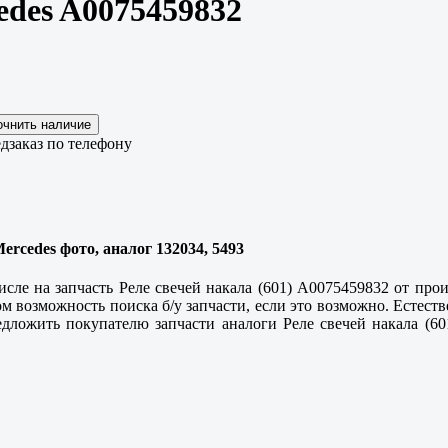
edes A0075459832
дзаказ по телефону
Mercedes фото, аналог 132034, 5493
исле на запчасть Реле свечей накала (601) A0075459832 от прои
м возможность поиска б/у запчасти, если это возможно. Естеств
едложить покупателю запчасти аналоги Реле свечей накала (601