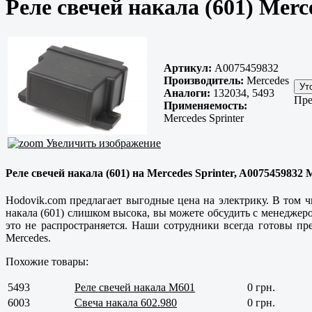
Реле свечей накала (601) Merc
Артикул:
A0075459832
Производитель:
Mercedes
Аналоги:
132034, 5493
Пре
Применяемость:
Mercedes Sprinter
Увеличить изображение
Реле свечей накала (601) на Mercedes Sprinter, A0075459832 
Hodovik.com предлагает выгодные цена на электрику. В том ч
накала (601) слишком высока, вы можете обсудить с менеджеро
это не распространяется. Наши сотрудники всегда готовы пр
Mercedes.
Похожие товары:
5493
Реле свечей накала M601
0 грн.
6003
Свеча накала 602.980
0 грн.