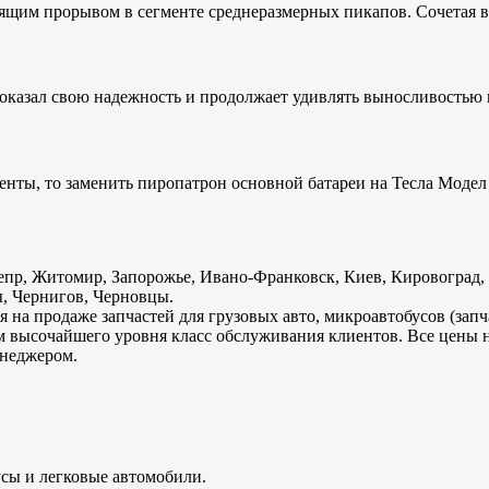
оящим прорывом в сегменте среднеразмерных пикапов. Сочетая в 
оказал свою надежность и продолжает удивлять выносливостью 
енты, то заменить пиропатрон основной батареи на Тесла Модел 
пр, Житомир, Запорожье, Ивано-Франковск, Киев, Кировоград, Л
, Чернигов, Черновцы.
 на продаже запчастей для грузовых авто, микроавтобусов (зап
м высочайшего уровня класс обслуживания клиентов. Все цены 
енеджером.
усы и легковые автомобили.