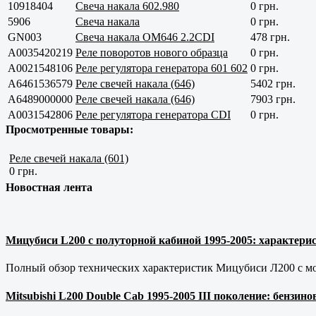
10918404
Свеча накала 602.980
0 грн.
5906
Свеча накала
0 грн.
GN003
Свеча накала OM646 2.2CDI
478 грн.
A0035420219
Реле поворотов нового образца
0 грн.
A0021548106
Реле регулятора генератора 601 602
0 грн.
A6461536579
Реле свечей накала (646)
5402 грн.
A6489000000
Реле свечей накала (646)
7903 грн.
A0031542806
Реле регулятора генератора CDI
0 грн.
Просмотренные товары:
Реле свечей накала (601)
0 грн.
Новостная лента
Мицубиси L200 с полуторной кабиной 1995-2005: характерис
Полный обзор технических характеристик Мицубиси Л200 с мот
Mitsubishi L200 Double Cab 1995-2005 III поколение: бензи