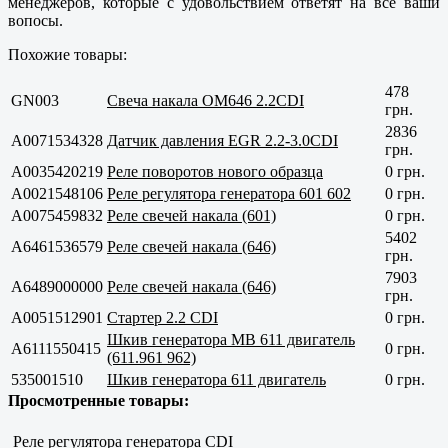
менеджеров, которые с удовольствием ответят на все ваши
вопосы.
Похожие товары:
478
GN003
Свеча накала OM646 2.2CDI
грн.
2836
A0071534328
Датчик давления EGR 2.2-3.0CDI
грн.
A0035420219
Реле поворотов нового образца
0 грн.
A0021548106
Реле регулятора генератора 601 602
0 грн.
A0075459832
Реле свечей накала (601)
0 грн.
5402
A6461536579
Реле свечей накала (646)
грн.
7903
A6489000000
Реле свечей накала (646)
грн.
A0051512901
Стартер 2.2 CDI
0 грн.
Шкив генератора MB 611 двигатель
A6111550415
0 грн.
(611.961 962)
535001510
Шкив генератора 611 двигатель
0 грн.
Просмотренные товары:
Реле регулятора генератора CDI