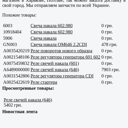
магазине в
Харькове, Полтаве
, так можно заказть доставку в
свой город. Мы отправляем запчасти по всей Украине.
Похожие товары:
6003
Свеча накала 602.980
0 грн.
10918404
Свеча накала 602.980
0 грн.
5906
Свеча накала
0 грн.
GN003
Свеча накала OM646 2.2CDI
478 грн.
A0035420219
Реле поворотов нового образца
0 грн.
A0021548106
Реле регулятора генератора 601 602
0 грн.
A0075459832
Реле свечей накала (601)
0 грн.
A6489000000
Реле свечей накала (646)
7903 грн.
A0031542806
Реле регулятора генератора CDI
0 грн.
A0025422619
Реле стартера
0 грн.
Просмотренные товары:
Реле свечей накала (646)
5402 грн.
Новостная лента