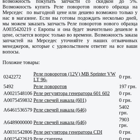
возможность покупать запчасти со скидкой до 5%.
Возможность купить Реле поворотов нового образца на
Мерседес по выгодной цене или дешево возможно только у
нас в магазине. Если вы готовы подождать несколько дней,
мы можем заказать запчасть Реле поворотов нового образца
A0035420219 с Европы и она будет значительно дешевле в
цене, остается вопрос только во времени. Возможность заказа
запчастей на Мерседес уточняйте у наших отзывчивых
менеджеров, которые с удовольствием ответят на все ваши
вопосы.
Похожие товары:
Реле поворотов (12V) MB Sprinter VW
0242272
0 грн.
LT 96-
5492
Реле поворотов
197 грн.
A0021548106
Реле регулятора генератора 601 602
0 грн.
A0075459832
Реле свечей накала (601)
0 грн.
5402
A6461536579
Реле свечей накала (646)
грн.
7903
A6489000000
Реле свечей накала (646)
грн.
A0031542806
Реле регулятора генератора CDI
0 грн.
A0025422619
Реле стартера
0 грн.