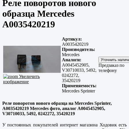
Реле поворотов нового
образца Mercedes
A0035420219
Артикул:
A0035420219
Производитель:
Mercedes
Аналоги:
A0045452905,
Предзаказ по
V30710033, 5492,
телефону
0242272,
Увеличить
35420219
изображение
Применяемость:
Mercedes Sprinter
Реле поворотов нового образца на Mercedes Sprinter,
A0035420219 Mercedes фото, аналог A0045452905,
V30710033, 5492, 0242272, 35420219
У постоянных покупателей интернет магазина Ходовик есть