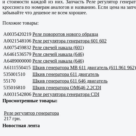
и стоимости каждой из них. Запчасть Реле регулятор генера
кроссинга по номерам аналогов и названию. Если цена на запч
забывайте что дешевое не всем хорошее.
Похожие товары:
A0035420219
Реле поворотов нового образца
A0021548106
Реле регулятора генератора 601 602
A0075459832
Реле свечей накала (601)
A6461536579
Реле свечей накала (646)
A6489000000
Реле свечей накала (646)
A6111550415
Шкив генератора MB 611 двигатель (611.961 962)
535001510
Шкив генератора 611 двигатель
55170
Шкив генератора 611 646 двигатель
535016810
Шкив генератора OM646 2.2CDI
A0031542806
Реле регулятора генератора CDI
Просмотренные товары:
Реле регулятор генератора
217 грн.
Новостная лента