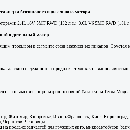
тики для бензинового и дизельного мотора
орами: 2.4L 16V 5MT RWD (132 л.с.), 3.0L V6 5MT RWD (181 л.
новый и дизельный мотор
оящим прорывом в сегменте среднеразмерных пикапов. Сочетая в 
оказал свою надежность и продолжает удивлять выносливостью 
енты, то заменить пиропатрон основной батареи на Тесла Модел 
пр, Житомир, Запорожье, Ивано-Франковск, Киев, Кировоград, Л
, Чернигов, Черновцы.
 на продаже запчастей для грузовых авто, микроавтобусов (зап