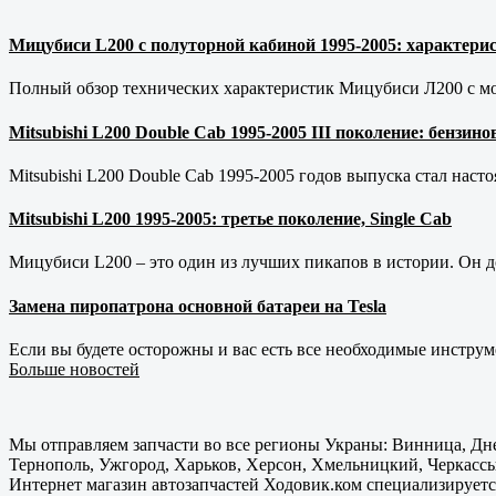
Мицубиси L200 с полуторной кабиной 1995-2005: характерис
Полный обзор технических характеристик Мицубиси Л200 с мот
Mitsubishi L200 Double Cab 1995-2005 III поколение: бензи
Mitsubishi L200 Double Cab 1995-2005 годов выпуска стал наст
Mitsubishi L200 1995-2005: третье поколение, Single Cab
Мицубиси L200 – это один из лучших пикапов в истории. Он д
Замена пиропатрона основной батареи на Tesla
Если вы будете осторожны и вас есть все необходимые инструм
Больше новостей
Мы отправляем запчасти во все регионы Украны: Винница, Дне
Тернополь, Ужгород, Харьков, Херсон, Хмельницкий, Черкассы
Интернет магазин автозапчастей Ходовик.ком специализируется