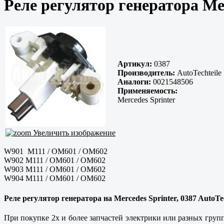
Реле регулятор генератора Me
Артикул:
0387
Производитель:
AutoTechteile
Аналоги:
0021548506
Применяемость:
Mercedes Sprinter
Увеличить изображение
W901 M111 / OM601 / OM602
W902 M111 / OM601 / OM602
W903 M111 / OM601 / OM602
W904 M111 / OM601 / OM602
Реле регулятор генератора на Mercedes Sprinter, 0387 AutoTe
При покупке 2х и более запчастей электрики или разных групп