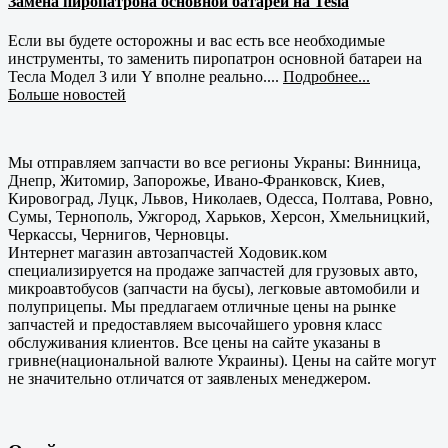
Замена пиропатрона основной батареи на Tesla
Если вы будете осторожны и вас есть все необходимые
инструменты, то заменить пиропатрон основной батареи на
Тесла Модел 3 или Y вполне реально....
Подробнее...
Больше новостей
Мы отправляем запчасти во все регионы Украны: Винница,
Днепр, Житомир, Запорожье, Ивано-Франковск, Киев,
Кировоград, Луцк, Львов, Николаев, Одесса, Полтава, Ровно,
Сумы, Тернополь, Ужгород, Харьков, Херсон, Хмельницкий,
Черкассы, Чернигов, Черновцы.
Интернет магазин автозапчастей Ходовик.ком
специализируется на продаже запчастей для грузовых авто,
микроавтобусов (запчасти на бусы), легковые автомобили и
полуприцепы. Мы предлагаем отличные цены на рынке
запчастей и предоставляем высочайшего уровня класс
обслуживания клиентов. Все цены на сайте указаны в
гривне(национальной валюте Украины). Цены на сайте могут
не значительно отличатся от заявленых менеджером.