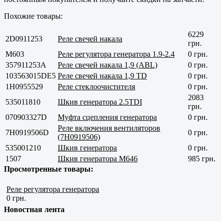
Похожие товары:
6229
2D0911253
Реле свечей накала
грн.
M603
Реле регулятора генератора 1.9-2.4
0 грн.
357911253A
Реле свечей накала 1,9 (ABL)
0 грн.
103563015DE5
Реле свечей накала 1,9 TD
0 грн.
1H0955529
Реле стеклоочистителя
0 грн.
2083
535011810
Шкив генератора 2.5TDI
грн.
070903327D
Муфта сцепления генератора
0 грн.
Реле включения вентиляторов
7H0919506D
0 грн.
(7H0919506)
535001210
Шкив генератора
0 грн.
1507
Шкив генератора М646
985 грн.
Просмотренные товары:
Реле регулятора генератора
0 грн.
Новостная лента