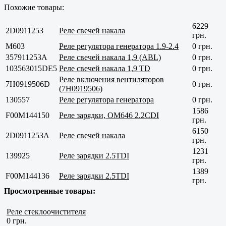
Похожие товары:
6229
2D0911253
Реле свечей накала
грн.
M603
Реле регулятора генератора 1.9-2.4
0 грн.
357911253A
Реле свечей накала 1,9 (ABL)
0 грн.
103563015DE5
Реле свечей накала 1,9 TD
0 грн.
Реле включения вентиляторов
7H0919506D
0 грн.
(7H0919506)
130557
Реле регулятора генератора
0 грн.
1586
F00M144150
Реле зарядки, OM646 2.2CDI
грн.
6150
2D0911253A
Реле свечей накала
грн.
1231
139925
Реле зарядки 2.5TDI
грн.
1389
F00M144136
Реле зарядки 2.5TDI
грн.
Просмотренные товары:
Реле стеклоочистителя
0 грн.