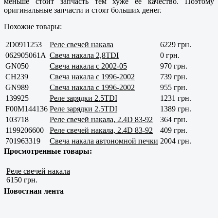
меньше стоит запчасть тем хуже ее качество. Поэтому
оригинальные запчасти и стоят больших денег.
Похожие товары:
2D0911253
Реле свечей накала
6229 грн.
062905061A
Свеча накала 2,8TDI
0 грн.
GN050
Свеча накала с 2002-05
970 грн.
CH239
Свеча накала с 1996-2002
739 грн.
GN989
Свеча накала с 1996-2002
955 грн.
139925
Реле зарядки 2.5TDI
1231 грн.
F00M144136
Реле зарядки 2.5TDI
1389 грн.
103718
Реле свечей накала, 2.4D 83-92
364 грн.
1199206600
Реле свечей накала, 2.4D 83-92
409 грн.
701963319
Свеча накала автономной печки
2004 грн.
Просмотренные товары:
Реле свечей накала
6150 грн.
Новостная лента