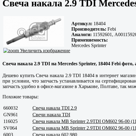
Свеча накала 2.9 TDI Mercede
Артикул:
18404
Производитель:
Febi
Аналоги:
11592601, A00115926
Применяемость:
Mercedes Sprinter
Увеличить изображение
Свеча накала 2.9 TDI на Mercedes Sprinter, 18404 Febi фото,
Дешево купить Свеча накала 2.9 TDI 18404 в интернет магази
при условии, что запчасть устанавливается на сертифицирова
запчасть удобно в офисе-магазине в
Харькове, Полтаве
, так мо
Похожие товары:
660032
Свеча накала TDI 2.9
GN961
Свечи накала TDI
116025
Свеча накала MB Sprinter 2.9TDI OM602 96-00 (1
SV064
Свеча накала MB Sprinter 2.9TDI OM602 96-00 (1
6003
Свеча накала 602.980