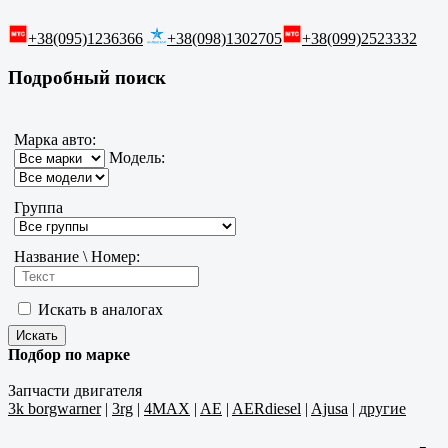
+38(095)1236366
+38(098)1302705
+38(099)2523332
Подробный поиск
Марка авто:
Модель:
Группа
Название \ Номер:
Искать в аналогах
Подбор по марке
Запчасти двигателя
3k borgwarner
|
3rg
|
4MAX
|
AE
|
AERdiesel
|
Ajusa
|
другие