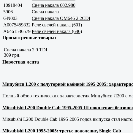
10918404
Свеча накала 602.980
5906
Свеча накала
GN003
Свеча накала OM646 2.2CDI
A0075459832
Реле свечей накала (601)
A6461536579
Реле свечей накала (646)
Просмотренные товары:
Свеча накала 2.9 TDI
309 грн.
Новостная лента
Мицубиси L200 с полуторной кабиной 1995-2005: характерис
Полный обзор технических характеристик Мицубиси Л200 с мот
Mitsubishi L200 Double Cab 1995-2005 III поколение: бензи
Mitsubishi L200 Double Cab 1995-2005 годов выпуска стал наст
Mitsubishi L200 1995-2005: третье поколение, Single Cab