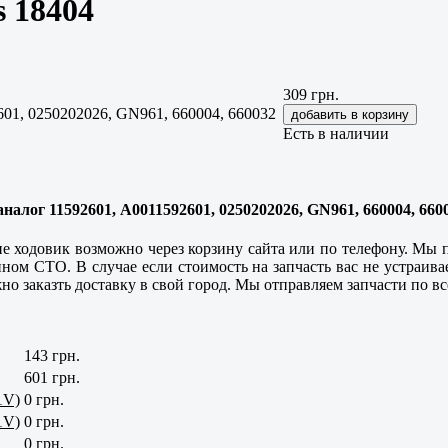
s 18404
309 грн.
01, 0250202026, GN961, 660004, 660032
Есть в наличии
 аналог 11592601, A0011592601, 0250202026, GN961, 660004, 660
не ходовик возможно через корзину сайта или по телефону. Мы п
нном СТО. В случае если стоимость на запчасть вас не устраива
жно заказть доставку в свой город. Мы отправляем запчасти по в
143 грн.
601 грн.
1V)
0 грн.
1V)
0 грн.
0 грн.