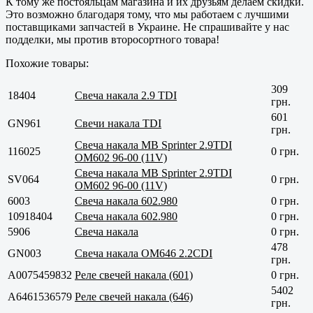
К тому же постояльцам магазина и их друзьям делаем скидки.
Это возможно благодаря тому, что мы работаем с лучшими
поставщиками запчастей в Украине. Не спрашивайте у нас
подделки, мы против второсортного товара!
Похожие товары:
309
18404
Свеча накала 2.9 TDI
грн.
601
GN961
Свечи накала TDI
грн.
Свеча накала MB Sprinter 2.9TDI
116025
0 грн.
OM602 96-00 (11V)
Свеча накала MB Sprinter 2.9TDI
SV064
0 грн.
OM602 96-00 (11V)
6003
Свеча накала 602.980
0 грн.
10918404
Свеча накала 602.980
0 грн.
5906
Свеча накала
0 грн.
478
GN003
Свеча накала OM646 2.2CDI
грн.
A0075459832
Реле свечей накала (601)
0 грн.
5402
A6461536579
Реле свечей накала (646)
грн.