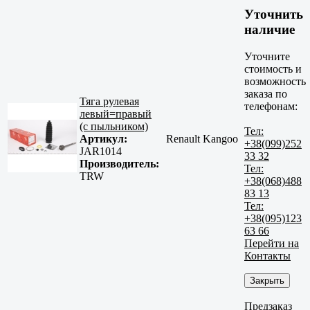
Уточнить
наличие
Уточните
стоимость и
возможность
заказа по
Тяга рулевая
телефонам:
левый=правый
(с пыльником)
Тел:
Артикул:
Renault Kangoo
+38(099)252
JAR1014
33 32
Производитель:
Тел:
TRW
+38(068)488
83 13
Тел:
+38(095)123
63 66
Перейти на
Контакты
Закрыть
Предзаказ