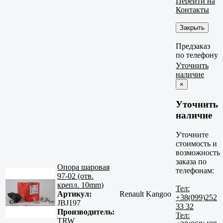
Перейти на
Контакты
Закрыть
Предзаказ
по телефону
Уточнить
наличие
×
Уточнить
наличие
Уточните
стоимость и
возможность
заказа по
Опора шаровая
телефонам:
97-02 (отв.
крепл. 10mm)
Тел:
Артикул:
Renault Kangoo
+38(099)252
JBJ197
33 32
Производитель:
Тел:
TRW