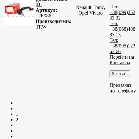
01-
Тел:
Renault Trafic,
Артикул:
+38(099)252
Opel Vivaro
JTE986
33 32
Производитель:
Тел:
TRW
+38(068)488
83 13
Тел:
+38(095)123
63 66
Перейти на
Контакты
Закрыть
Предзаказ
по телефону
1
2