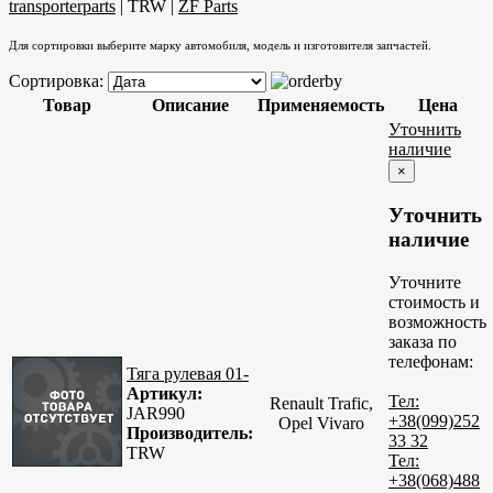
transporterparts
|
TRW
|
ZF Parts
Для сортировки выберите марку автомобиля, модель и изготовителя запчастей.
Сортировка:
Товар
Описание
Применяемость
Цена
Уточнить
наличие
×
Уточнить
наличие
Уточните
стоимость и
возможность
заказа по
телефонам:
Тяга рулевая 01-
Артикул:
Тел:
Renault Trafic,
JAR990
+38(099)252
Opel Vivaro
Производитель:
33 32
TRW
Тел:
+38(068)488