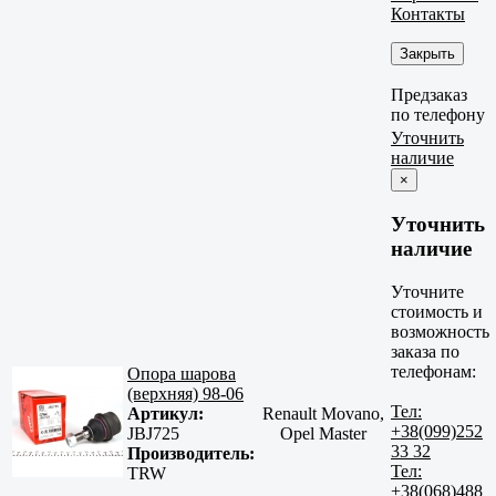
Контакты
Закрыть
Предзаказ
по телефону
Уточнить
наличие
×
Уточнить
наличие
Уточните
стоимость и
возможность
заказа по
телефонам:
Опора шарова
(верхняя) 98-06
Тел:
Артикул:
Renault Movano,
+38(099)252
JBJ725
Opel Master
33 32
Производитель:
Тел:
TRW
+38(068)488