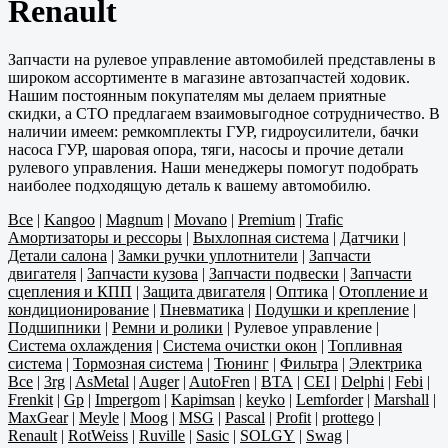
Renault
Запчасти на рулевое управление автомобилей представлены в
широком ассортименте в магазине автозапчастей ходовик.
Нашим постоянным покупателям мы делаем приятные
скидки, а СТО предлагаем взаимовыгодное сотрудничество. В
наличии имеем: ремкомплекты ГУР, гидроусилители, бачки
насоса ГУР, шаровая опора, тяги, насосы и прочие детали
рулевого управления. Наши менеджеры помогут подобрать
наиболее подходящую деталь к вашему автомобилю.
Все
|
Kangoo
|
Magnum
|
Movano
|
Premium
|
Trafic
Амортизаторы и рессоры
|
Выхлопная система
|
Датчики
|
Детали салона
|
Замки ручки уплотнители
|
Запчасти
двигателя
|
Запчасти кузова
|
Запчасти подвески
|
Запчасти
сцепления и КПП
|
Защита двигателя
|
Оптика
|
Отопление и
кондиционирование
|
Пневматика
|
Подушки и крепление
|
Подшипники
|
Ремни и ролики
|
Рулевое управление
|
Система охлаждения
|
Система очистки окон
|
Топливная
система
|
Тормозная система
|
Тюнинг
|
Фильтра
|
Электрика
Все
|
3rg
|
AsMetal
|
Auger
|
AutoFren
|
BTA
|
CEI
|
Delphi
|
Febi
|
Frenkit
|
Gp
|
Impergom
|
Kapimsan
|
keyko
|
Lemforder
|
Marshall
|
MaxGear
|
Meyle
|
Moog
|
MSG
|
Pascal
|
Profit
|
prottego
|
Renault
|
RotWeiss
|
Ruville
|
Sasic
|
SOLGY
|
Swag
|