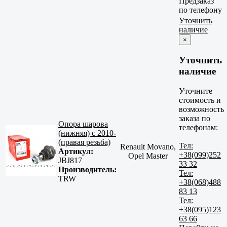
Предзаказ
по телефону
Уточнить
наличие
×
Уточнить
наличие
Уточните
стоимость и
возможность
заказа по
Опора шарова
телефонам:
(нижняя) с 2010-
(правая резьба)
Тел:
Renault Movano,
Артикул:
+38(099)252
Opel Master
JBJ817
33 32
Производитель:
Тел:
TRW
+38(068)488
83 13
Тел:
+38(095)123
63 66