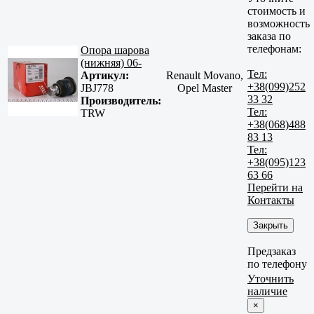
стоимость и
возможность
заказа по
телефонам:
Опора шарова
(нижняя) 06-
Тел:
Артикул:
Renault Movano,
+38(099)252
JBJ778
Opel Master
33 32
Производитель:
Тел:
TRW
+38(068)488
83 13
Тел:
+38(095)123
63 66
Перейти на
Контакты
Закрыть
Предзаказ
по телефону
Уточнить
наличие
×