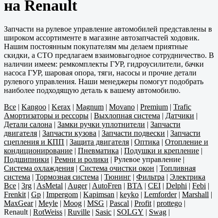
на Renault
Запчасти на рулевое управление автомобилей представлены в
широком ассортименте в магазине автозапчастей ходовик.
Нашим постоянным покупателям мы делаем приятные
скидки, а СТО предлагаем взаимовыгодное сотрудничество. В
наличии имеем: ремкомплекты ГУР, гидроусилители, бачки
насоса ГУР, шаровая опора, тяги, насосы и прочие детали
рулевого управления. Наши менеджеры помогут подобрать
наиболее подходящую деталь к вашему автомобилю.
Все
|
Kangoo
|
Kerax
|
Magnum
|
Movano
|
Premium
|
Trafic
Амортизаторы и рессоры
|
Выхлопная система
|
Датчики
|
Детали салона
|
Замки ручки уплотнители
|
Запчасти
двигателя
|
Запчасти кузова
|
Запчасти подвески
|
Запчасти
сцепления и КПП
|
Защита двигателя
|
Оптика
|
Отопление и
кондиционирование
|
Пневматика
|
Подушки и крепление
|
Подшипники
|
Ремни и ролики
|
Рулевое управление
|
Система охлаждения
|
Система очистки окон
|
Топливная
система
|
Тормозная система
|
Тюнинг
|
Фильтра
|
Электрика
Все
|
3rg
|
AsMetal
|
Auger
|
AutoFren
|
BTA
|
CEI
|
Delphi
|
Febi
|
Frenkit
|
Gp
|
Impergom
|
Kapimsan
|
keyko
|
Lemforder
|
Marshall
|
MaxGear
|
Meyle
|
Moog
|
MSG
|
Pascal
|
Profit
|
prottego
|
Renault
|
RotWeiss
|
Ruville
|
Sasic
|
SOLGY
|
Swag
|