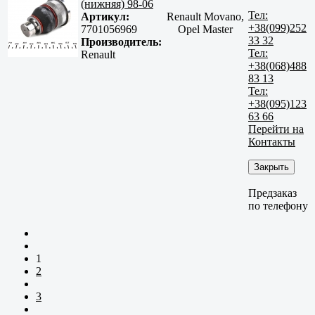
(нижняя) 98-06
Тел:
Артикул:
Renault Movano,
+38(099)252
7701056969
Opel Master
33 32
Производитель:
Тел:
Renault
+38(068)488
83 13
Тел:
+38(095)123
63 66
Перейти на
Контакты
Закрыть
Предзаказ
по телефону
1
2
3