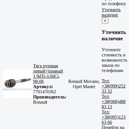
по телефону
Уточнить
наличие
×
Уточнить
наличие
Уточните
стоимость и
возможность
заказа по
Тяга рулевая
телефонам:
левый=правый
1.9dTi-3.0dCi,
Тел:
98-06
Renault Movano,
+38(099)252
Артикул:
Opel Master
33 32
7701470362
Тел:
Производитель:
+38(068)488
Renault
83 13
Тел:
+38(095)123
63 66
Перейти на