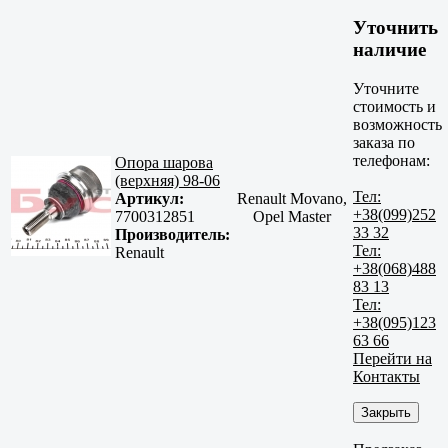
Уточнить
наличие
Уточните
стоимость и
возможность
заказа по
телефонам:
Опора шарова
(верхняя) 98-06
Тел:
Артикул:
Renault Movano,
+38(099)252
7700312851
Opel Master
33 32
Производитель:
Тел:
Renault
+38(068)488
83 13
Тел:
+38(095)123
63 66
Перейти на
Контакты
Закрыть