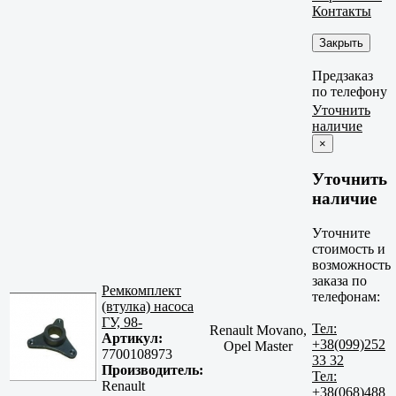
Контакты
Закрыть
Предзаказ
по телефону
Уточнить
наличие
×
Уточнить
наличие
Уточните
стоимость и
возможность
заказа по
Ремкомплект
телефонам:
(втулка) насоса
ГУ, 98-
Тел:
Renault Movano,
Артикул:
+38(099)252
Opel Master
7700108973
33 32
Производитель:
Тел:
Renault
+38(068)488