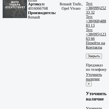
Тел:
Артикул:
Renault Trafic,
+38(099)252
401606676R
Opel Vivaro
33 32
Производитель:
Тел:
Renault
+38(068)488
83 13
Тел:
+38(095)123
63 66
Перейти на
Контакты
Закрыть
Предзаказ
по телефону
Уточнить
наличие
×
Уточнить
наличие
Уточните