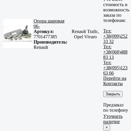
стоимость и
возможность
заказа по
телефонам:
Опора шаровая
06-
Тел:
Артикул:
Renault Trafic,
+38(099)252
7701477385
Opel Vivaro
33 32
Производитель:
Тел:
Renault
+38(068)488
83 13
Тел:
+38(095)123
63 66
Перейти на
Контакты
Закрыть
Предзаказ
по телефону
Уточнить
наличие
×