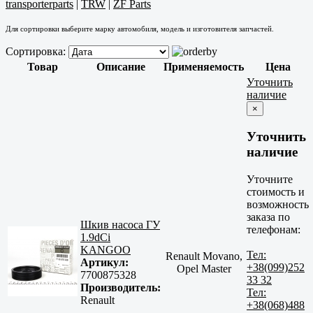
transporterparts
|
TRW
|
ZF Parts
Для сортировки выберите марку автомобиля, модель и изготовителя запчастей.
Сортировка:
Товар
Описание
Применяемость
Цена
Уточнить
наличие
×
Уточнить
наличие
Уточните
стоимость и
возможность
заказа по
Шкив насоса ГУ
телефонам:
1.9dCi
KANGOO
Тел:
Renault Movano,
Артикул:
+38(099)252
Opel Master
7700875328
33 32
Производитель:
Тел:
Renault
+38(068)488