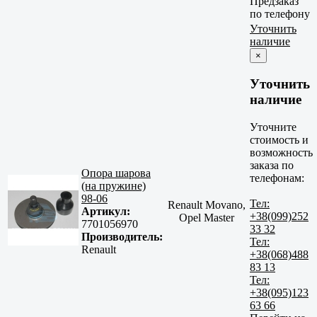
Предзаказ
по телефону
Уточнить
наличие
×
Уточнить
наличие
Уточните
стоимость и
возможность
заказа по
Опора шарова
телефонам:
(на пружине)
98-06
Тел:
Renault Movano,
Артикул:
+38(099)252
Opel Master
7701056970
33 32
Производитель:
Тел:
Renault
+38(068)488
83 13
Тел:
+38(095)123
63 66