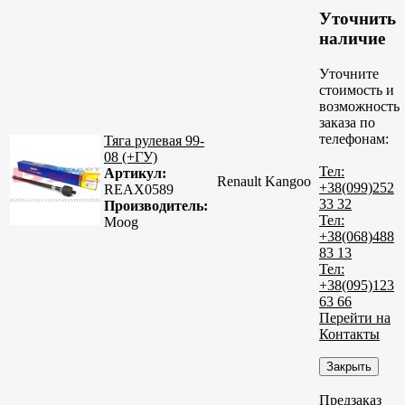
Уточнить
наличие
Уточните
стоимость и
возможность
заказа по
телефонам:
Тяга рулевая 99-
08 (+ГУ)
Тел:
Артикул:
Renault Kangoo
+38(099)252
REAX0589
33 32
Производитель:
Тел:
Moog
+38(068)488
83 13
Тел:
+38(095)123
63 66
Перейти на
Контакты
Закрыть
Предзаказ