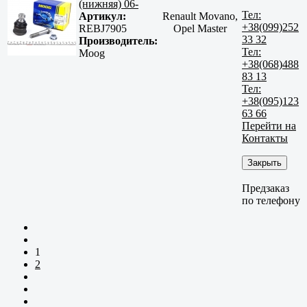
(нижняя) 06-
Тел:
Артикул:
Renault Movano,
+38(099)252
REBJ7905
Opel Master
33 32
Производитель:
Тел:
Moog
+38(068)488
83 13
Тел:
+38(095)123
63 66
Перейти на
Контакты
Закрыть
Предзаказ
по телефону
1
2