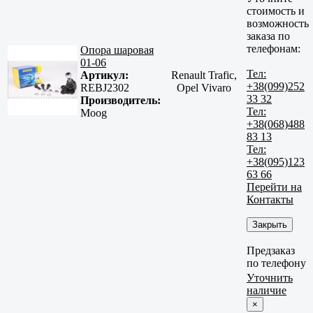
стоимость и
возможность
заказа по
телефонам:
Опора шаровая
01-06
Тел:
Артикул:
Renault Trafic,
+38(099)252
REBJ2302
Opel Vivaro
33 32
Производитель:
Тел:
Moog
+38(068)488
83 13
Тел:
+38(095)123
63 66
Перейти на
Контакты
Закрыть
Предзаказ
по телефону
Уточнить
наличие
×