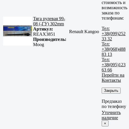
стоимость и
возможность
заказа по
телефонам:
Тяга рулевая 99-
08 (-ГУ) 302mm
Тел:
Артикул:
Renault Kangoo
+38(099)252
REAX3851
33 32
Производитель:
Тел:
Moog
+38(068)488
83 13
Тел:
+38(095)123
63 66
Перейти на
Контакты
Закрыть
Предзаказ
по телефону
Уточнить
наличие
×