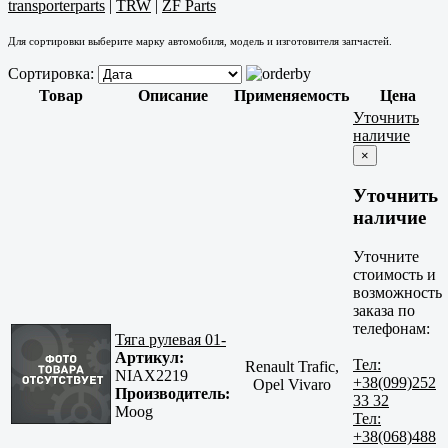
transporterparts
|
TRW
|
ZF Parts
Для сортировки выберите марку автомобиля, модель и изготовителя запчастей.
Сортировка:
Товар
Описание
Применяемость
Цена
Уточнить
наличие
×
Уточнить
наличие
Уточните
стоимость и
возможность
заказа по
телефонам:
Тяга рулевая 01-
Артикул:
Тел:
Renault Trafic,
NIAX2219
+38(099)252
Opel Vivaro
Производитель:
33 32
Moog
Тел:
+38(068)488