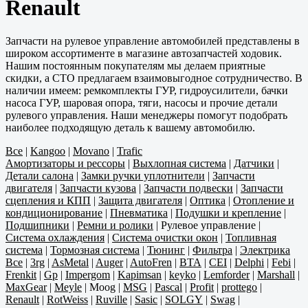
Renault
Запчасти на рулевое управление автомобилей представлены в
широком ассортименте в магазине автозапчастей ходовик.
Нашим постоянным покупателям мы делаем приятные
скидки, а СТО предлагаем взаимовыгодное сотрудничество. В
наличии имеем: ремкомплекты ГУР, гидроусилители, бачки
насоса ГУР, шаровая опора, тяги, насосы и прочие детали
рулевого управления. Наши менеджеры помогут подобрать
наиболее подходящую деталь к вашему автомобилю.
Все
|
Kangoo
|
Movano
|
Trafic
Амортизаторы и рессоры
|
Выхлопная система
|
Датчики
|
Детали салона
|
Замки ручки уплотнители
|
Запчасти
двигателя
|
Запчасти кузова
|
Запчасти подвески
|
Запчасти
сцепления и КПП
|
Защита двигателя
|
Оптика
|
Отопление и
кондиционирование
|
Пневматика
|
Подушки и крепление
|
Подшипники
|
Ремни и ролики
|
Рулевое управление
|
Система охлаждения
|
Система очистки окон
|
Топливная
система
|
Тормозная система
|
Тюнинг
|
Фильтра
|
Электрика
Все
|
3rg
|
AsMetal
|
Auger
|
AutoFren
|
BTA
|
CEI
|
Delphi
|
Febi
|
Frenkit
|
Gp
|
Impergom
|
Kapimsan
|
keyko
|
Lemforder
|
Marshall
|
MaxGear
|
Meyle
|
Moog
|
MSG
|
Pascal
|
Profit
|
prottego
|
Renault
|
RotWeiss
|
Ruville
|
Sasic
|
SOLGY
|
Swag
|