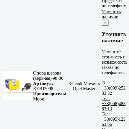
Предзаказ
по телефону
Уточнить
наличие
×
Уточнить
наличие
Уточните
стоимость и
возможность
заказа по
телефонам:
Опора шарова
(верхняя) 98-06
Тел:
Артикул:
Renault Movano,
+38(099)252
REBJ2098
Opel Master
33 32
Производитель:
Тел:
Moog
+38(068)488
83 13
Тел:
+38(095)123
63 66