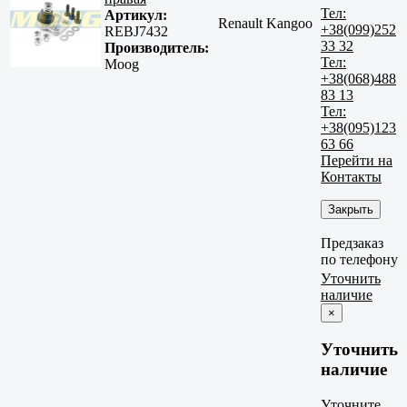
Тел:
Артикул:
Renault Kangoo
+38(099)252
REBJ7432
33 32
Производитель:
Тел:
Moog
+38(068)488
83 13
Тел:
+38(095)123
63 66
Перейти на
Контакты
Закрыть
Предзаказ
по телефону
Уточнить
наличие
×
Уточнить
наличие
Уточните