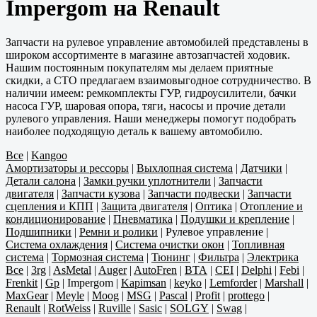
Impergom на Renault
Запчасти на рулевое управление автомобилей представлены в
широком ассортименте в магазине автозапчастей ходовик.
Нашим постоянным покупателям мы делаем приятные
скидки, а СТО предлагаем взаимовыгодное сотрудничество. В
наличии имеем: ремкомплекты ГУР, гидроусилители, бачки
насоса ГУР, шаровая опора, тяги, насосы и прочие детали
рулевого управления. Наши менеджеры помогут подобрать
наиболее подходящую деталь к вашему автомобилю.
Все
|
Kangoo
Амортизаторы и рессоры
|
Выхлопная система
|
Датчики
|
Детали салона
|
Замки ручки уплотнители
|
Запчасти
двигателя
|
Запчасти кузова
|
Запчасти подвески
|
Запчасти
сцепления и КПП
|
Защита двигателя
|
Оптика
|
Отопление и
кондиционирование
|
Пневматика
|
Подушки и крепление
|
Подшипники
|
Ремни и ролики
|
Рулевое управление
|
Система охлаждения
|
Система очистки окон
|
Топливная
система
|
Тормозная система
|
Тюнинг
|
Фильтра
|
Электрика
Все
|
3rg
|
AsMetal
|
Auger
|
AutoFren
|
BTA
|
CEI
|
Delphi
|
Febi
|
Frenkit
|
Gp
|
Impergom
|
Kapimsan
|
keyko
|
Lemforder
|
Marshall
|
MaxGear
|
Meyle
|
Moog
|
MSG
|
Pascal
|
Profit
|
prottego
|
Renault
|
RotWeiss
|
Ruville
|
Sasic
|
SOLGY
|
Swag
|