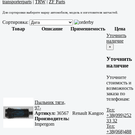
transporterparts
|
TRW
|
ZF Parts
Для сортировки выберите марку автомобиля, модель и изготовителя запчастей.
Сортировка:
Товар
Описание
Применяемость
Цена
Уточнить
наличие
×
Уточнить
наличие
Уточните
стоимость и
возможность
заказа по
телефонам:
Пыльник тяги,
97-
Тел:
Артикул:
36567
Renault Kangoo
+38(099)252
Производитель:
33 32
Impergom
Тел:
+38(068)488