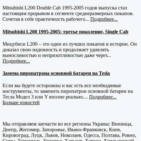
Mitsubishi L200 Double Cab 1995-2005 годов выпуска стал
настоящим прорывом в сегменте среднеразмерных пикапов.
Сочетая в себе практичность рабочего...
Подробнее...
Mitsubishi L200 1995-2005: третье поколение, Single Cab
Мицубиси L200 – это один из лучших пикапов в истории. Он
доказал свою надежность и продолжает удивлять
выносливостью и неприхотливостью даже через...
Подробнее...
Замена пиропатрона основной батареи на Tesla
Если вы будете осторожны и вас есть все необходимые
инструменты, то заменить пиропатрон основной батареи на
Тесла Модел 3 или Y вполне реально....
Подробнее...
Больше новостей
Мы отправляем запчасти во все регионы Украны: Винница,
Днепр, Житомир, Запорожье, Ивано-Франковск, Киев,
Кировоград, Луцк, Львов, Николаев, Одесса, Полтава, Ровно,
Сумы, Тернополь, Ужгород, Харьков, Херсон, Хмельницкий,