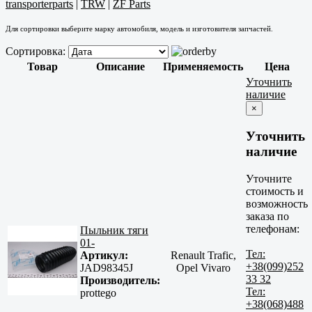
transporterparts
|
TRW
|
ZF Parts
Для сортировки выберите марку автомобиля, модель и изготовителя запчастей.
Сортировка:
Товар
Описание
Применяемость
Цена
Уточнить
наличие
×
Уточнить
наличие
Уточните
стоимость и
возможность
заказа по
телефонам:
Пыльник тяги
01-
Тел:
Артикул:
Renault Trafic,
+38(099)252
JAD98345J
Opel Vivaro
33 32
Производитель:
Тел:
prottego
+38(068)488