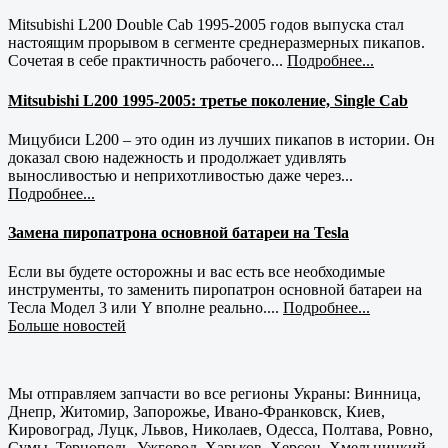
Mitsubishi L200 Double Cab 1995-2005 годов выпуска стал
настоящим прорывом в сегменте среднеразмерных пикапов.
Сочетая в себе практичность рабочего...
Подробнее...
Mitsubishi L200 1995-2005: третье поколение, Single Cab
Мицубиси L200 – это один из лучших пикапов в истории. Он
доказал свою надежность и продолжает удивлять
выносливостью и неприхотливостью даже через...
Подробнее...
Замена пиропатрона основной батареи на Tesla
Если вы будете осторожны и вас есть все необходимые
инструменты, то заменить пиропатрон основной батареи на
Тесла Модел 3 или Y вполне реально....
Подробнее...
Больше новостей
Мы отправляем запчасти во все регионы Украны: Винница,
Днепр, Житомир, Запорожье, Ивано-Франковск, Киев,
Кировоград, Луцк, Львов, Николаев, Одесса, Полтава, Ровно,
Сумы, Тернополь, Ужгород, Харьков, Херсон, Хмельницкий,