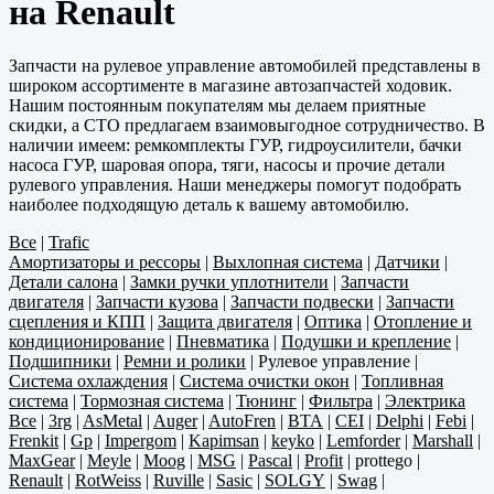
на Renault
Запчасти на рулевое управление автомобилей представлены в
широком ассортименте в магазине автозапчастей ходовик.
Нашим постоянным покупателям мы делаем приятные
скидки, а СТО предлагаем взаимовыгодное сотрудничество. В
наличии имеем: ремкомплекты ГУР, гидроусилители, бачки
насоса ГУР, шаровая опора, тяги, насосы и прочие детали
рулевого управления. Наши менеджеры помогут подобрать
наиболее подходящую деталь к вашему автомобилю.
Все
|
Trafic
Амортизаторы и рессоры
|
Выхлопная система
|
Датчики
|
Детали салона
|
Замки ручки уплотнители
|
Запчасти
двигателя
|
Запчасти кузова
|
Запчасти подвески
|
Запчасти
сцепления и КПП
|
Защита двигателя
|
Оптика
|
Отопление и
кондиционирование
|
Пневматика
|
Подушки и крепление
|
Подшипники
|
Ремни и ролики
|
Рулевое управление
|
Система охлаждения
|
Система очистки окон
|
Топливная
система
|
Тормозная система
|
Тюнинг
|
Фильтра
|
Электрика
Все
|
3rg
|
AsMetal
|
Auger
|
AutoFren
|
BTA
|
CEI
|
Delphi
|
Febi
|
Frenkit
|
Gp
|
Impergom
|
Kapimsan
|
keyko
|
Lemforder
|
Marshall
|
MaxGear
|
Meyle
|
Moog
|
MSG
|
Pascal
|
Profit
|
prottego
|
Renault
|
RotWeiss
|
Ruville
|
Sasic
|
SOLGY
|
Swag
|