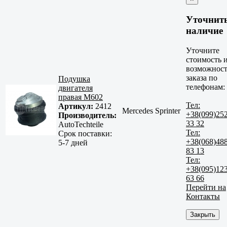
Уточнит
наличие
Уточните
стоимость 
возможност
заказа по
Подушка
телефонам:
двигателя
правая M602
Тел:
Артикул:
2412
Mercedes Sprinter
+38(099)25
Производитель:
33 32
AutoTechteile
Тел:
Срок поставки:
+38(068)48
5-7 дней
83 13
Тел:
+38(095)12
63 66
Перейти на
Контакты
Закрыть