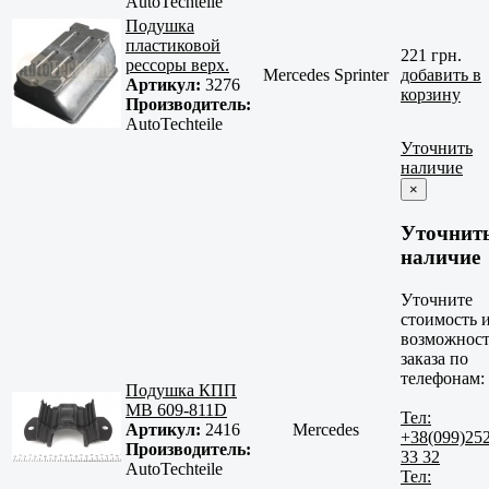
AutoTechteile
Подушка
пластиковой
221 грн.
рессоры верх.
Mercedes Sprinter
добавить в
Артикул:
3276
корзину
Производитель:
AutoTechteile
Уточнить
наличие
×
Уточнит
наличие
Уточните
стоимость 
возможност
заказа по
телефонам:
Подушка КПП
MB 609-811D
Тел:
Артикул:
2416
Mercedes
+38(099)25
Производитель:
33 32
AutoTechteile
Тел: