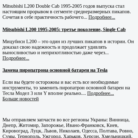
Mitsubishi L200 Double Cab 1995-2005 годов выпуска стал
настоящим прорывом в сегменте среднеразмерных пикапов.
Сочетая в себе практичность рабочего...
Подробнее...
Mitsubishi L200 1995-2005: третье поколение, Single Cab
Мицубиси L200 – это один из лучших пикапов в истории. Он
доказал свою надежность и продолжает удивлять
выносливостью и неприхотливостью даже через...
Подробнее...
Замена пиропатрона основной батареи на Tesla
Если вы будете осторожны и вас есть все необходимые
инструменты, то заменить пиропатрон основной батареи на
Тесла Модел 3 или Y вполне реально....
Подробнее...
Больше новостей
Мы отправляем запчасти во все регионы Украны: Винница,
Днепр, Житомир, Запорожье, Ивано-Франковск, Киев,
Кировоград, Луцк, Львов, Николаев, Одесса, Полтава, Ровно,
Сумы, Тернополь, Ужгород, Харьков, Херсон, Хмельницкий,