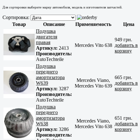
Для сортировки выберите марку автомобиля, модель и изготовителя запчастей.
Сортировка:
Товар
Описание
Применяемость
Цена
Подушка
двигателя
949 грн.
правая
Mercedes Vito 638
добавить в
Артикул:
2413
корзину
Производитель:
AutoTechteile
Подушка
переднего
амортизатора
665 грн.
Mercedes Viano,
W639
добавить в
Mercedes Vito 639
Артикул:
3287
корзину
Производитель:
AutoTechteile
Подушка
переднего
амортизатора
651 грн.
Mercedes Viano,
W638
добавить в
Mercedes Vito 638
Артикул:
3286
корзину
Производитель: