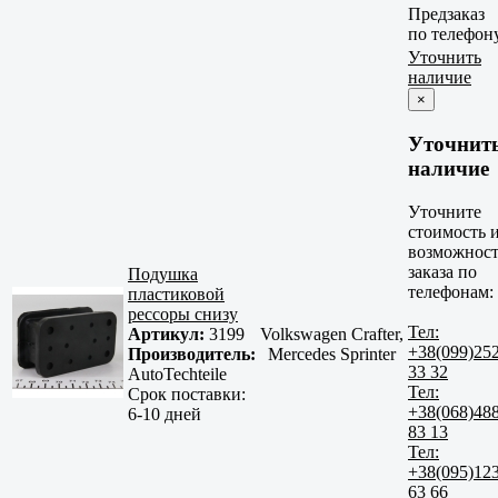
Предзаказ
по телефон
Уточнить
наличие
×
Уточнит
наличие
Уточните
стоимость 
возможност
заказа по
Подушка
телефонам:
пластиковой
рессоры снизу
Тел:
Артикул:
3199
Volkswagen Crafter,
+38(099)25
Производитель:
Mercedes Sprinter
33 32
AutoTechteile
Тел:
Срок поставки:
+38(068)48
6-10 дней
83 13
Тел:
+38(095)12
63 66