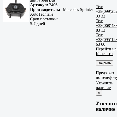
двигателя Bus
Артикул:
2406
Тел:
Производитель:
Mercedes Sprinter
+38(099)25
AutoTechteile
33 32
Срок поставки:
Тел:
5-7 дней
+38(068)48
83 13
Тел:
+38(095)12
63 66
Перейти на
Контакты
Закрыть
Предзаказ
по телефон
Уточнить
наличие
×
Уточнит
наличие