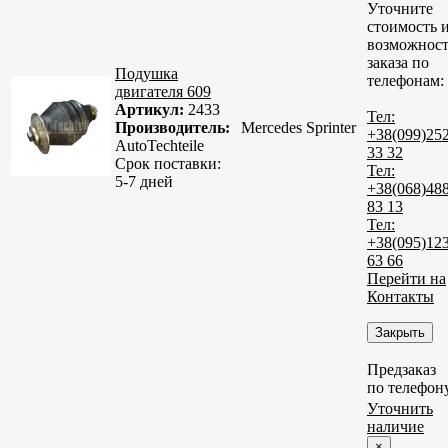
Уточните
стоимость 
возможност
заказа по
Подушка
телефонам:
двигателя 609
Артикул:
2433
Тел:
Производитель:
Mercedes Sprinter
+38(099)25
AutoTechteile
33 32
Срок поставки:
Тел:
5-7 дней
+38(068)48
83 13
Тел:
+38(095)12
63 66
Перейти на
Контакты
Закрыть
Предзаказ
по телефон
Уточнить
наличие
×