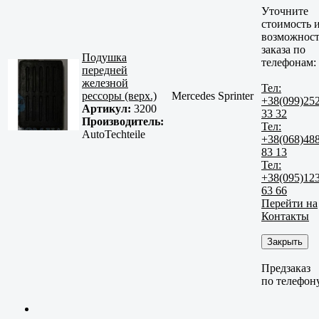
Уточните
стоимость 
возможност
заказа по
Подушка
телефонам:
передней
железной
Тел:
рессоры (верх.)
Mercedes Sprinter
+38(099)25
Артикул:
3200
33 32
Производитель:
Тел:
AutoTechteile
+38(068)48
83 13
Тел:
+38(095)12
63 66
Перейти на
Контакты
Закрыть
Предзаказ
по телефон