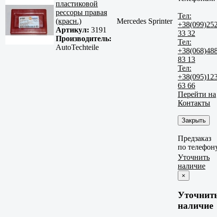
пластиковой
рессоры правая
Тел:
(красн.)
Mercedes Sprinter
+38(099)25
Артикул:
3191
33 32
Производитель:
Тел:
AutoTechteile
+38(068)48
83 13
Тел:
+38(095)12
63 66
Перейти на
Контакты
Закрыть
Предзаказ
по телефон
Уточнить
наличие
×
Уточнит
наличие