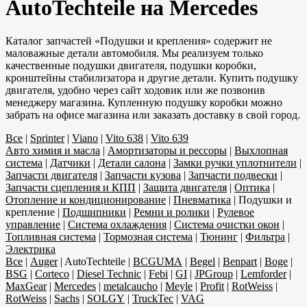
AutoTechteile на Mercedes
Каталог запчастей «Подушки и крепления» содержит не
маловажные детали автомобиля. Мы реализуем только
качественные подушки двигателя, подушки коробки,
кронштейны стабилизатора и другие детали. Купить подушку
двигателя, удобно через сайт ходовик или же позвонив
менеджеру магазина. Купленную подушку коробки можно
забрать на офисе магазина или заказать доставку в свой город.
Все
|
Sprinter
|
Viano
|
Vito 638
|
Vito 639
Авто химия и масла
|
Амортизаторы и рессоры
|
Выхлопная
система
|
Датчики
|
Детали салона
|
Замки ручки уплотнители
|
Запчасти двигателя
|
Запчасти кузова
|
Запчасти подвески
|
Запчасти сцепления и КПП
|
Защита двигателя
|
Оптика
|
Отопление и кондиционирование
|
Пневматика
|
Подушки и
крепление
|
Подшипники
|
Ремни и ролики
|
Рулевое
управление
|
Система охлаждения
|
Система очистки окон
|
Топливная система
|
Тормозная система
|
Тюнинг
|
Фильтра
|
Электрика
Все
|
Auger
|
AutoTechteile
|
BCGUMA
|
Begel
|
Benpart
|
Boge
|
BSG
|
Corteco
|
Diesel Technic
|
Febi
|
GI
|
JPGroup
|
Lemforder
|
MaxGear
|
Mercedes
|
metalcaucho
|
Meyle
|
Profit
|
RotWeiss
|
RotWeiss
|
Sachs
|
SOLGY
|
TruckTec
|
VAG