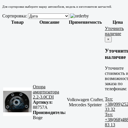
Для сортировки выберите марку автомобиля, модель и изготовителя запчастей.
Сортировка:
Товар
Описание
Применяемость
Цена
Уточнить
наличие
×
Уточнит
наличие
Уточните
стоимость 
возможност
заказа по
Опора
телефонам:
амортизатора
2.2-3.0CDI
Тел:
Volkswagen Crafter,
Артикул:
+38(099)25
Mercedes Sprinter
88757A
33 32
Производитель:
Тел:
Boge
+38(068)48
83 13