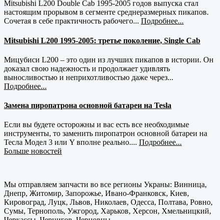
Mitsubishi L200 Double Cab 1995-2005 годов выпуска стал
настоящим прорывом в сегменте среднеразмерных пикапов.
Сочетая в себе практичность рабочего...
Подробнее...
Mitsubishi L200 1995-2005: третье поколение, Single Cab
Мицубиси L200 – это один из лучших пикапов в истории. Он
доказал свою надежность и продолжает удивлять
выносливостью и неприхотливостью даже через...
Подробнее...
Замена пиропатрона основной батареи на Tesla
Если вы будете осторожны и вас есть все необходимые
инструменты, то заменить пиропатрон основной батареи на
Тесла Модел 3 или Y вполне реально....
Подробнее...
Больше новостей
Мы отправляем запчасти во все регионы Украны: Винница,
Днепр, Житомир, Запорожье, Ивано-Франковск, Киев,
Кировоград, Луцк, Львов, Николаев, Одесса, Полтава, Ровно,
Сумы, Тернополь, Ужгород, Харьков, Херсон, Хмельницкий,
Черкассы, Чернигов, Черновцы.