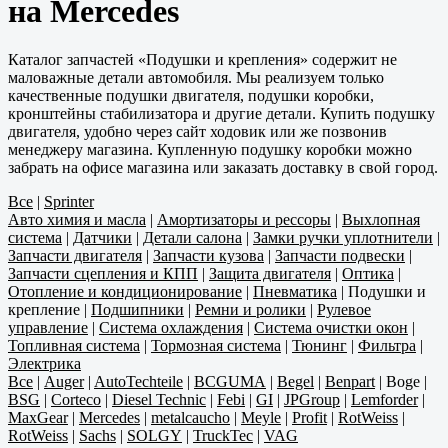
на Mercedes
Каталог запчастей «Подушки и крепления» содержит не
маловажные детали автомобиля. Мы реализуем только
качественные подушки двигателя, подушки коробки,
кронштейны стабилизатора и другие детали. Купить подушку
двигателя, удобно через сайт ходовик или же позвонив
менеджеру магазина. Купленную подушку коробки можно
забрать на офисе магазина или заказать доставку в свой город.
Все
|
Sprinter
Авто химия и масла
|
Амортизаторы и рессоры
|
Выхлопная
система
|
Датчики
|
Детали салона
|
Замки ручки уплотнители
|
Запчасти двигателя
|
Запчасти кузова
|
Запчасти подвески
|
Запчасти сцепления и КПП
|
Защита двигателя
|
Оптика
|
Отопление и кондиционирование
|
Пневматика
|
Подушки и
крепление
|
Подшипники
|
Ремни и ролики
|
Рулевое
управление
|
Система охлаждения
|
Система очистки окон
|
Топливная система
|
Тормозная система
|
Тюнинг
|
Фильтра
|
Электрика
Все
|
Auger
|
AutoTechteile
|
BCGUMA
|
Begel
|
Benpart
|
Boge
|
BSG
|
Corteco
|
Diesel Technic
|
Febi
|
GI
|
JPGroup
|
Lemforder
|
MaxGear
|
Mercedes
|
metalcaucho
|
Meyle
|
Profit
|
RotWeiss
|
RotWeiss
|
Sachs
|
SOLGY
|
TruckTec
|
VAG