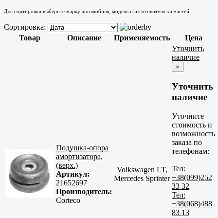
Для сортировки выберите марку автомобиля, модель и изготовителя запчастей.
Сортировка:
Товар
Описание
Применяемость
Цена
Уточнить
наличие
×
Уточнить
наличие
Уточните
стоимость и
возможность
заказа по
Подушка-опора
телефонам:
амортизатора,
(верх.)
Тел:
Volkswagen LT,
Артикул:
+38(099)252
Mercedes Sprinter
21652697
33 32
Производитель:
Тел:
Corteco
+38(068)488
83 13