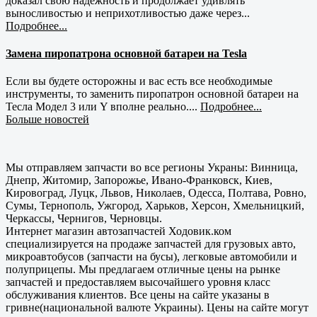
доказал свою надежность и продолжает удивлять
выносливостью и неприхотливостью даже через...
Подробнее...
Замена пиропатрона основной батареи на Tesla
Если вы будете осторожны и вас есть все необходимые
инструменты, то заменить пиропатрон основной батареи на
Тесла Модел 3 или Y вполне реально....
Подробнее...
Больше новостей
Мы отправляем запчасти во все регионы Украны: Винница,
Днепр, Житомир, Запорожье, Ивано-Франковск, Киев,
Кировоград, Луцк, Львов, Николаев, Одесса, Полтава, Ровно,
Сумы, Тернополь, Ужгород, Харьков, Херсон, Хмельницкий,
Черкассы, Чернигов, Черновцы.
Интернет магазин автозапчастей Ходовик.ком
специализируется на продаже запчастей для грузовых авто,
микроавтобусов (запчасти на бусы), легковые автомобили и
полуприцепы. Мы предлагаем отличные цены на рынке
запчастей и предоставляем высочайшего уровня класс
обслуживания клиентов. Все цены на сайте указаны в
гривне(национальной валюте Украины). Цены на сайте могут