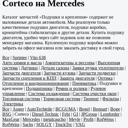
Corteco на Mercedes
Каталог запчастей «Подушки и крепления» содержит не
маловажные детали автомобиля. Мы реализуем только
качественные подушки двигателя, подушки коробки,
кронштейны стабилизатора и другие детали. Купить подушку
двигателя, удобно через сайт ходовик или же позвонив
менеджеру магазина. Купленную подушку коробки можно
забрать на офисе магазина или заказать доставку в свой город.
Все
|
Sprinter
|
Vito 638
Авто химия и масла
|
Амортизаторы и рессоры
|
Выхлопная
система
|
Датчики
|
Детали салона
|
Замки ручки уплотнители
|
Запчасти двигателя
|
Запчасти кузова
|
Запчасти подвески
|
Запчасти сцепления и КПП
|
Защита двигателя
|
Оптика
|
Отопление и кондиционирование
|
Пневматика
|
Подушки и
крепление
|
Подшипники
|
Ремни и ролики
|
Рулевое
управление
|
Система охлаждения
|
Система очистки окон
|
Топливная система
|
Тормозная система
|
Тюнинг
|
Фильтра
|
Электрика
Все
|
Auger
|
AutoTechteile
|
BCGUMA
|
Begel
|
Benpart
|
Boge
|
BSG
|
Corteco
|
Diesel Technic
|
Febi
|
GI
|
JPGroup
|
Lemforder
|
MaxGear
|
Mercedes
|
metalcaucho
|
Meyle
|
Profit
|
RotWeiss
|
RotWeiss
|
Sachs
|
SOLGY
|
TruckTec
|
VAG