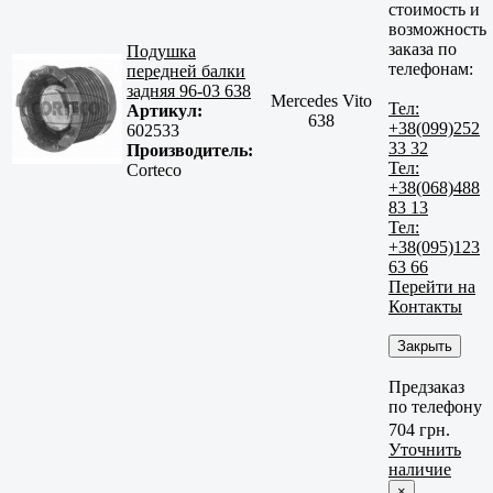
стоимость и
возможность
заказа по
Подушка
телефонам:
передней балки
задняя 96-03 638
Mercedes Vito
Тел:
Артикул:
638
+38(099)252
602533
33 32
Производитель:
Тел:
Corteco
+38(068)488
83 13
Тел:
+38(095)123
63 66
Перейти на
Контакты
Закрыть
Предзаказ
по телефону
704 грн.
Уточнить
наличие
×