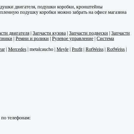
одушки двигателя, подушки коробки, кронштейны
Купленную подушку коробки можно забрать на офисе магазина
асти двигателя
|
Запчасти кузова
|
Запчасти подвески
|
Запчасти
пники
|
Ремни и ролики
|
Рулевое управление
|
Система
ar
|
Mercedes
|
metalcaucho
|
Meyle
|
Profit
|
RotWeiss
|
RotWeiss
|
 по телефонам: