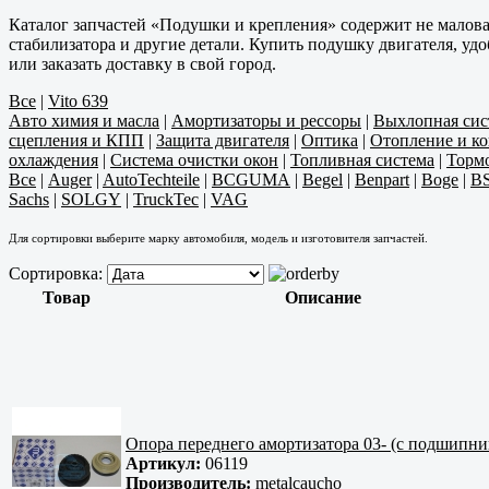
Каталог запчастей «Подушки и крепления» содержит не малов
стабилизатора и другие детали. Купить подушку двигателя, уд
или заказать доставку в свой город.
Все
|
Vito 639
Авто химия и масла
|
Амортизаторы и рессоры
|
Выхлопная сис
сцепления и КПП
|
Защита двигателя
|
Оптика
|
Отопление и к
охлаждения
|
Система очистки окон
|
Топливная система
|
Тормо
Все
|
Auger
|
AutoTechteile
|
BCGUMA
|
Begel
|
Benpart
|
Boge
|
B
Sachs
|
SOLGY
|
TruckTec
|
VAG
Для сортировки выберите марку автомобиля, модель и изготовителя запчастей.
Сортировка:
Товар
Описание
Опора переднего амортизатора 03- (с подшипни
Артикул:
06119
Производитель:
metalcaucho