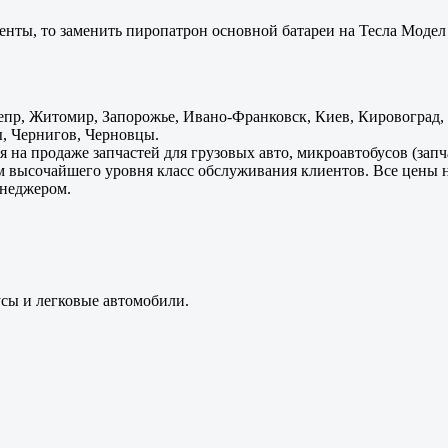
енты, то заменить пиропатрон основной батареи на Тесла Модел 
пр, Житомир, Запорожье, Ивано-Франковск, Киев, Кировоград, Л
, Чернигов, Черновцы.
 на продаже запчастей для грузовых авто, микроавтобусов (зап
м высочайшего уровня класс обслуживания клиентов. Все цены 
енеджером.
усы и легковые автомобили.