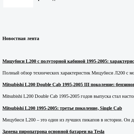
Новостная лента
Мицубиси L200 с полуторной кабиной 1995-2005: характерис
Полный обзор технических характеристик Мицубиси Л200 с мот
Mitsubishi L200 Double Cab 1995-2005 III поколение: бензи
Mitsubishi L200 Double Cab 1995-2005 годов выпуска стал наст
Mitsubishi L200 1995-2005: третье поколение, Single Cab
Мицубиси L200 – это один из лучших пикапов в истории. Он д
Замена пиропатрона основной батареи на Tesla