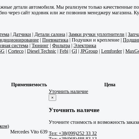
ажные детали автомобиля. Мы реализуем только качественные п
обно через сайт ходовик или же позвонив менеджеру магазина. 
тема
|
Датчики
|
Детали салона
|
Замки ручки уплотнители
|
Запч
ондиционирование
|
Пневматика
|
Подушки и крепление
|
Подши
зная система
|
Тюнинг
|
Фильтра
|
Электрика
SG
|
Corteco
|
Diesel Technic
|
Febi
|
GI
|
JPGroup
|
Lemforder
|
MaxGe
Применяемость
Цена
Уточнить наличие
×
Уточнить наличие
Уточните стоимость и возможность заказа
ком)
Mercedes Vito 639
Тел: +38(099)252 33 32
Тел: +38(068)488 83 13