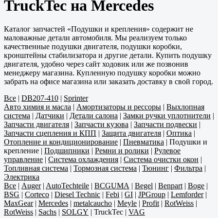
TruckTec на Mercedes
Каталог запчастей «Подушки и крепления» содержит не
маловажные детали автомобиля. Мы реализуем только
качественные подушки двигателя, подушки коробки,
кронштейны стабилизатора и другие детали. Купить подушку
двигателя, удобно через сайт ходовик или же позвонив
менеджеру магазина. Купленную подушку коробки можно
забрать на офисе магазина или заказать доставку в свой город.
Все
|
DB207-410
|
Sprinter
Авто химия и масла
|
Амортизаторы и рессоры
|
Выхлопная
система
|
Датчики
|
Детали салона
|
Замки ручки уплотнители
|
Запчасти двигателя
|
Запчасти кузова
|
Запчасти подвески
|
Запчасти сцепления и КПП
|
Защита двигателя
|
Оптика
|
Отопление и кондиционирование
|
Пневматика
|
Подушки и
крепление
|
Подшипники
|
Ремни и ролики
|
Рулевое
управление
|
Система охлаждения
|
Система очистки окон
|
Топливная система
|
Тормозная система
|
Тюнинг
|
Фильтра
|
Электрика
Все
|
Auger
|
AutoTechteile
|
BCGUMA
|
Begel
|
Benpart
|
Boge
|
BSG
|
Corteco
|
Diesel Technic
|
Febi
|
GI
|
JPGroup
|
Lemforder
|
MaxGear
|
Mercedes
|
metalcaucho
|
Meyle
|
Profit
|
RotWeiss
|
RotWeiss
|
Sachs
|
SOLGY
|
TruckTec
|
VAG