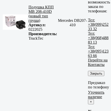
возможность
заказа по
Подушка КПП
телефонам:
MB 208-410D
(новый тип
Тел:
груша)
Mercedes DB207-
+38(099)252
Артикул:
410
33 32
0222025
Тел:
Производитель:
+38(068)488
TruckTec
83 13
Тел:
+38(095)123
63 66
Перейти на
Контакты
Закрыть
Предзаказ
по телефону
Уточнить
наличие
×