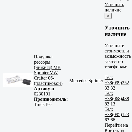
Уточнить
наличие
×
Уточнить
наличие
Уточните
стоимость и
возможность
Подушка
заказа по
рессоры
телефонам:
(нижняя) MB
Sprinter VW
Тел:
Crafter 06-
Mercedes Sprinter
+38(099)252
(пластиковой)
33 32
Артикул:
Тел:
0230191
+38(068)488
Производитель:
83 13
TruckTec
Тел:
+38(095)123
63 66
Перейти на
Контакты