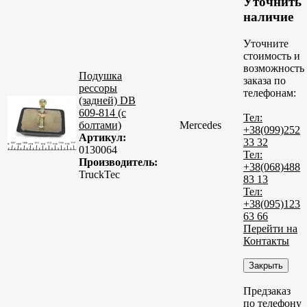
Уточнить
наличие
Уточните
стоимость и
возможность
Подушка
заказа по
рессоры
телефонам:
(задней) DB
609-814 (с
Тел:
болтами)
Mercedes
+38(099)252
Артикул:
33 32
0130064
Тел:
Производитель:
+38(068)488
TruckTec
83 13
Тел:
+38(095)123
63 66
Перейти на
Контакты
Закрыть
Предзаказ
по телефону