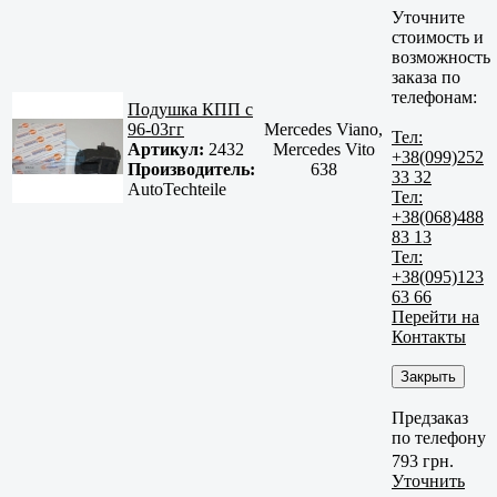
Уточните
стоимость и
возможность
заказа по
телефонам:
Подушка КПП с
96-03гг
Mercedes Viano,
Тел:
Артикул:
2432
Mercedes Vito
+38(099)252
Производитель:
638
33 32
AutoTechteile
Тел:
+38(068)488
83 13
Тел:
+38(095)123
63 66
Перейти на
Контакты
Закрыть
Предзаказ
по телефону
793 грн.
Уточнить