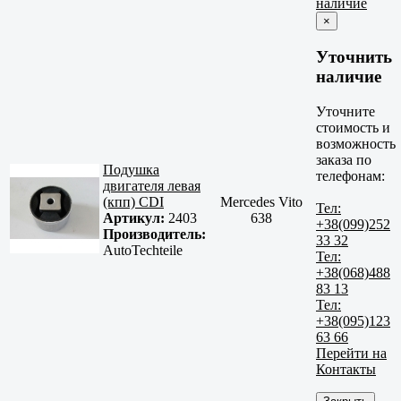
наличие
×
Уточнить
наличие
Уточните
стоимость и
возможность
заказа по
Подушка
телефонам:
двигателя левая
(кпп) CDI
Mercedes Vito
Тел:
Артикул:
2403
638
+38(099)252
Производитель:
33 32
AutoTechteile
Тел:
+38(068)488
83 13
Тел:
+38(095)123
63 66
Перейти на
Контакты