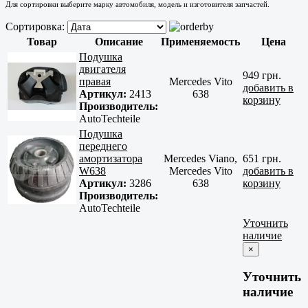
Для сортировки выберите марку автомобиля, модель и изготовителя запчастей.
Сортировка:
Товар
Описание
Применяемость
Цена
Подушка
двигателя
949 грн.
правая
Mercedes Vito
добавить в
Артикул:
2413
638
корзину
Производитель:
AutoTechteile
Подушка
переднего
амортизатора
Mercedes Viano,
651 грн.
W638
Mercedes Vito
добавить в
Артикул:
3286
638
корзину
Производитель:
AutoTechteile
Уточнить
наличие
×
Уточнить
наличие