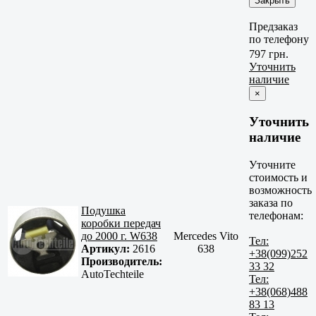
Закрыть
Предзаказ
по телефону
797 грн.
Уточнить
наличие
×
Уточнить
наличие
Уточните
стоимость и
возможность
заказа по
Подушка
телефонам:
коробки передач
до 2000 г. W638
Mercedes Vito
Тел:
Артикул:
2616
638
+38(099)252
Производитель:
33 32
AutoTechteile
Тел:
+38(068)488
83 13