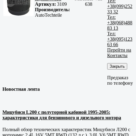
Тел:
Артикул:
3109
638
+38(099)252
Производитель:
33 32
AutoTechteile
Тел:
+38(068)488
83 13
Тел:
+38(095)123
63 66
Перейти на
Контакты
Закрыть
Предзаказ
по телефону
Новостная лента
Мицубиси L200 с полуторной кабиной 1995-2005:
характеристики для бензинового и дизельного мотора
Полный обзор технических характеристик Мицубиси Л200 с
моторами: 2.4L 16V 5MT RWD (132 л.с.), 3.0L V6 5MT RWD