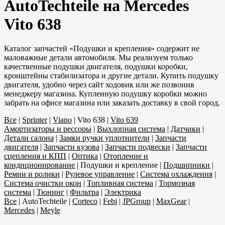
AutoTechteile на Mercedes
Vito 638
Каталог запчастей «Подушки и крепления» содержит не
маловажные детали автомобиля. Мы реализуем только
качественные подушки двигателя, подушки коробки,
кронштейны стабилизатора и другие детали. Купить подушку
двигателя, удобно через сайт ходовик или же позвонив
менеджеру магазина. Купленную подушку коробки можно
забрать на офисе магазина или заказать доставку в свой город.
Все
|
Sprinter
|
Viano
|
Vito 638
|
Vito 639
Амортизаторы и рессоры
|
Выхлопная система
|
Датчики
|
Детали салона
|
Замки ручки уплотнители
|
Запчасти
двигателя
|
Запчасти кузова
|
Запчасти подвески
|
Запчасти
сцепления и КПП
|
Оптика
|
Отопление и
кондиционирование
|
Подушки и крепление
|
Подшипники
|
Ремни и ролики
|
Рулевое управление
|
Система охлаждения
|
Система очистки окон
|
Топливная система
|
Тормозная
система
|
Тюнинг
|
Фильтра
|
Электрика
Все
|
AutoTechteile
|
Corteco
|
Febi
|
JPGroup
|
MaxGear
|
Mercedes
|
Meyle