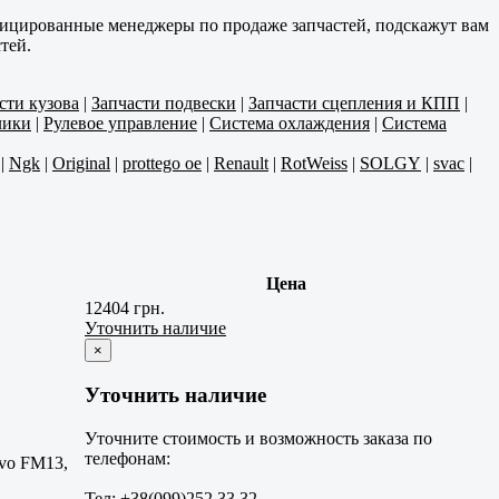
фицированные менеджеры по продаже запчастей, подскажут вам
тей.
сти кузова
|
Запчасти подвески
|
Запчасти сцепления и КПП
|
лики
|
Рулевое управление
|
Система охлаждения
|
Система
|
Ngk
|
Original
|
prottego oe
|
Renault
|
RotWeiss
|
SOLGY
|
svac
|
Цена
12404 грн.
Уточнить наличие
×
Уточнить наличие
Уточните стоимость и возможность заказа по
телефонам:
lvo FM13,
Тел: +38(099)252 33 32