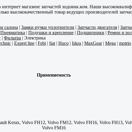
в интернет магазине запчастей ходовик.ком. Наши высококвали
олько высококачественный товар ведущих производителей запчас
ли салона
|
Замки ручки уплотнители
|
Запчасти двигателя
|
Запча
|
Пневматика
|
Подушки и крепление
|
Подшипники
|
Ремни и ро
г
|
Фильтра
|
Электрика
echnic
|
Expert line
|
Febi
|
fiat
|
Huco
|
Iskra
|
MaxGear
|
Mega
|
motrio
Применяемость
ault Kerax, Volvo FH12, Volvo FM12, Volvo FH16, Volvo FH13, Vo
Volvo FM16