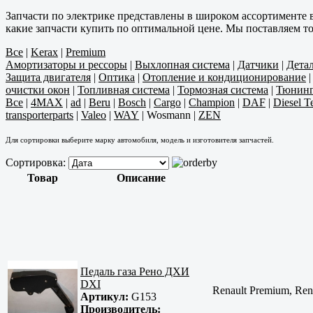
Запчасти по электрике представлены в широком ассортименте 
какие запчасти купить по оптимальной цене. Мы поставляем т
Все
|
Kerax
|
Premium
Амортизаторы и рессоры
|
Выхлопная система
|
Датчики
|
Дета
Защита двигателя
|
Оптика
|
Отопление и кондиционирование
очистки окон
|
Топливная система
|
Тормозная система
|
Тюнин
Все
|
4MAX
|
ad
|
Beru
|
Bosch
|
Cargo
|
Champion
|
DAF
|
Diesel T
transporterparts
|
Valeo
|
WAY
|
Wosmann
|
ZEN
Для сортировки выберите марку автомобиля, модель и изготовителя запчастей.
Сортировка:
Товар
Описание
Педаль газа Рено ДХИ
DXI
Renault Premium, Ren
Артикул:
G153
Производитель: