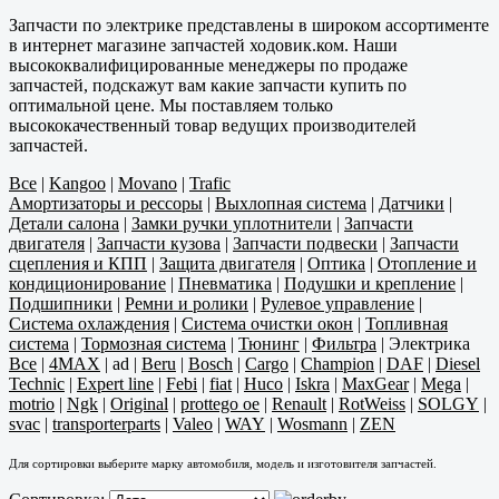
Запчасти по электрике представлены в широком ассортименте
в интернет магазине запчастей ходовик.ком. Наши
высококвалифицированные менеджеры по продаже
запчастей, подскажут вам какие запчасти купить по
оптимальной цене. Мы поставляем только
высококачественный товар ведущих производителей
запчастей.
Все
|
Kangoo
|
Movano
|
Trafic
Амортизаторы и рессоры
|
Выхлопная система
|
Датчики
|
Детали салона
|
Замки ручки уплотнители
|
Запчасти
двигателя
|
Запчасти кузова
|
Запчасти подвески
|
Запчасти
сцепления и КПП
|
Защита двигателя
|
Оптика
|
Отопление и
кондиционирование
|
Пневматика
|
Подушки и крепление
|
Подшипники
|
Ремни и ролики
|
Рулевое управление
|
Система охлаждения
|
Система очистки окон
|
Топливная
система
|
Тормозная система
|
Тюнинг
|
Фильтра
|
Электрика
Все
|
4MAX
|
ad
|
Beru
|
Bosch
|
Cargo
|
Champion
|
DAF
|
Diesel
Technic
|
Expert line
|
Febi
|
fiat
|
Huco
|
Iskra
|
MaxGear
|
Mega
|
motrio
|
Ngk
|
Original
|
prottego oe
|
Renault
|
RotWeiss
|
SOLGY
|
svac
|
transporterparts
|
Valeo
|
WAY
|
Wosmann
|
ZEN
Для сортировки выберите марку автомобиля, модель и изготовителя запчастей.