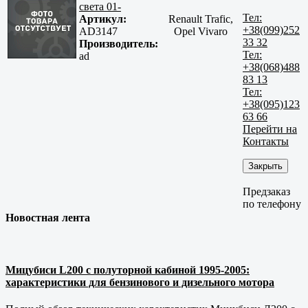
света 01-
Тел:
Артикул:
Renault Trafic,
+38(099)252
AD3147
Opel Vivaro
33 32
Производитель:
Тел:
ad
+38(068)488
83 13
Тел:
+38(095)123
63 66
Перейти на
Контакты
Закрыть
Предзаказ
по телефону
Новостная лента
Мицубиси L200 с полуторной кабиной 1995-2005:
характеристики для бензинового и дизельного мотора