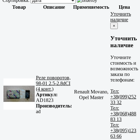
Сортировка:
Товар
Описание
Применяемость
Цена
Уточнить
наличие
×
Уточнить
наличие
Уточните
стоимость и
возможность
заказа по
Реле поворотов,
телефонам:
98-01 2.5-2.8dCI
(4 конт.)
Тел:
Renault Movano,
Артикул:
+38(099)252
Opel Master
AD1823
33 32
Производитель:
Тел:
ad
+38(068)488
83 13
Тел:
+38(095)123
63 66