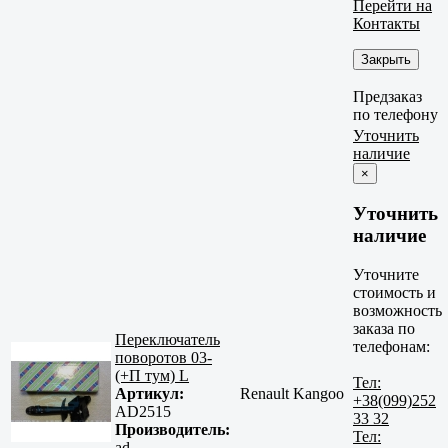
Перейти на
Контакты
Закрыть
Предзаказ
по телефону
Уточнить
наличие
×
Уточнить
наличие
Уточните
стоимость и
возможность
заказа по
Переключатель
телефонам:
поворотов 03-
(+П тум) L
Тел:
Артикул:
Renault Kangoo
+38(099)252
AD2515
33 32
Производитель:
Тел:
ad