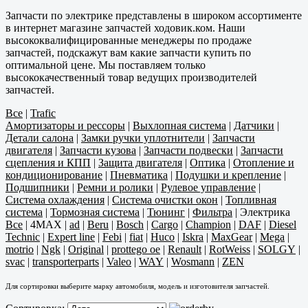
Запчасти по электрике представлены в широком ассортименте
в интернет магазине запчастей ходовик.ком. Наши
высококвалифицированные менеджеры по продаже
запчастей, подскажут вам какие запчасти купить по
оптимальной цене. Мы поставляем только
высококачественный товар ведущих производителей
запчастей.
Все
|
Trafic
Амортизаторы и рессоры
|
Выхлопная система
|
Датчики
|
Детали салона
|
Замки ручки уплотнители
|
Запчасти
двигателя
|
Запчасти кузова
|
Запчасти подвески
|
Запчасти
сцепления и КПП
|
Защита двигателя
|
Оптика
|
Отопление и
кондиционирование
|
Пневматика
|
Подушки и крепление
|
Подшипники
|
Ремни и ролики
|
Рулевое управление
|
Система охлаждения
|
Система очистки окон
|
Топливная
система
|
Тормозная система
|
Тюнинг
|
Фильтра
|
Электрика
Все
|
4MAX
|
ad
|
Beru
|
Bosch
|
Cargo
|
Champion
|
DAF
|
Diesel
Technic
|
Expert line
|
Febi
|
fiat
|
Huco
|
Iskra
|
MaxGear
|
Mega
|
motrio
|
Ngk
|
Original
|
prottego oe
|
Renault
|
RotWeiss
|
SOLGY
|
svac
|
transporterparts
|
Valeo
|
WAY
|
Wosmann
|
ZEN
Для сортировки выберите марку автомобиля, модель и изготовителя запчастей.