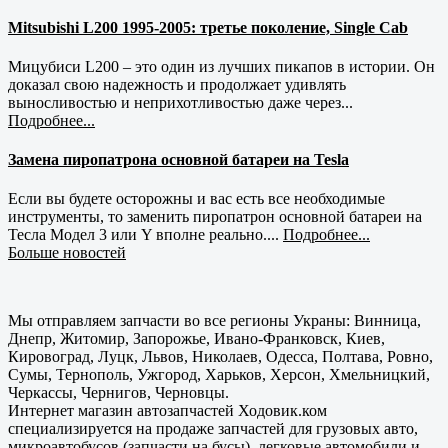
Mitsubishi L200 1995-2005: третье поколение, Single Cab
Мицубиси L200 – это один из лучших пикапов в истории. Он
доказал свою надежность и продолжает удивлять
выносливостью и неприхотливостью даже через...
Подробнее...
Замена пиропатрона основной батареи на Tesla
Если вы будете осторожны и вас есть все необходимые
инструменты, то заменить пиропатрон основной батареи на
Тесла Модел 3 или Y вполне реально....
Подробнее...
Больше новостей
Мы отправляем запчасти во все регионы Украны: Винница,
Днепр, Житомир, Запорожье, Ивано-Франковск, Киев,
Кировоград, Луцк, Львов, Николаев, Одесса, Полтава, Ровно,
Сумы, Тернополь, Ужгород, Харьков, Херсон, Хмельницкий,
Черкассы, Чернигов, Черновцы.
Интернет магазин автозапчастей Ходовик.ком
специализируется на продаже запчастей для грузовых авто,
микроавтобусов (запчасти на бусы), легковые автомобили и