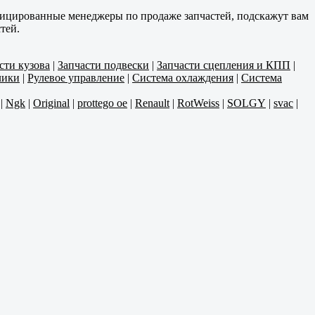
фицированные менеджеры по продаже запчастей, подскажут вам
тей.
сти кузова
|
Запчасти подвески
|
Запчасти сцепления и КПП
|
лики
|
Рулевое управление
|
Система охлаждения
|
Система
|
Ngk
|
Original
|
prottego oe
|
Renault
|
RotWeiss
|
SOLGY
|
svac
|