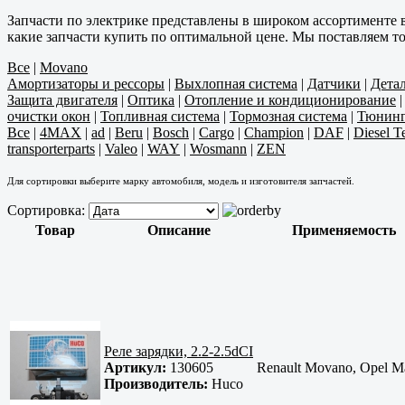
Запчасти по электрике представлены в широком ассортименте 
какие запчасти купить по оптимальной цене. Мы поставляем т
Все
|
Movano
Амортизаторы и рессоры
|
Выхлопная система
|
Датчики
|
Дета
Защита двигателя
|
Оптика
|
Отопление и кондиционирование
очистки окон
|
Топливная система
|
Тормозная система
|
Тюнин
Все
|
4MAX
|
ad
|
Beru
|
Bosch
|
Cargo
|
Champion
|
DAF
|
Diesel T
transporterparts
|
Valeo
|
WAY
|
Wosmann
|
ZEN
Для сортировки выберите марку автомобиля, модель и изготовителя запчастей.
Сортировка:
Товар
Описание
Применяемость
Реле зарядки, 2.2-2.5dCI
Артикул:
130605
Renault Movano, Opel Ma
Производитель:
Huco