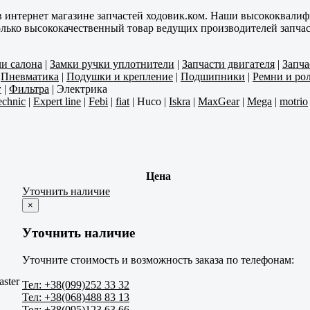
в интернет магазине запчастей ходовик.ком. Наши высококвали
олько высококачественный товар ведущих производителей запчас
ли салона
|
Замки ручки уплотнители
|
Запчасти двигателя
|
Запча
|
Пневматика
|
Подушки и крепление
|
Подшипники
|
Ремни и ро
г
|
Фильтра
|
Электрика
echnic
|
Expert line
|
Febi
|
fiat
|
Huco
|
Iskra
|
MaxGear
|
Mega
|
motrio
Цена
Уточнить наличие
×
Уточнить наличие
Уточните стоимость и возможность заказа по телефонам:
ster
Тел: +38(099)252 33 32
Тел: +38(068)488 83 13
Тел: +38(095)123 63 66