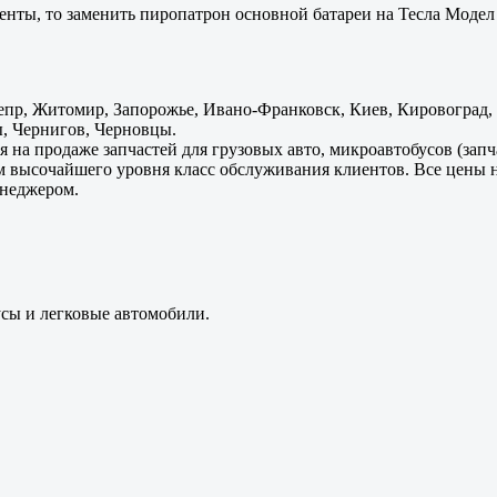
енты, то заменить пиропатрон основной батареи на Тесла Модел 
пр, Житомир, Запорожье, Ивано-Франковск, Киев, Кировоград, Л
, Чернигов, Черновцы.
 на продаже запчастей для грузовых авто, микроавтобусов (зап
м высочайшего уровня класс обслуживания клиентов. Все цены 
енеджером.
усы и легковые автомобили.