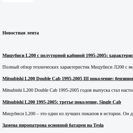
Новостная лента
Мицубиси L200 с полуторной кабиной 1995-2005: характерис
Полный обзор технических характеристик Мицубиси Л200 с мот
Mitsubishi L200 Double Cab 1995-2005 III поколение: бензи
Mitsubishi L200 Double Cab 1995-2005 годов выпуска стал наст
Mitsubishi L200 1995-2005: третье поколение, Single Cab
Мицубиси L200 – это один из лучших пикапов в истории. Он д
Замена пиропатрона основной батареи на Tesla