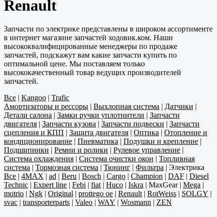
Renault
Запчасти по электрике представлены в широком ассортименте
в интернет магазине запчастей ходовик.ком. Наши
высококвалифицированные менеджеры по продаже
запчастей, подскажут вам какие запчасти купить по
оптимальной цене. Мы поставляем только
высококачественный товар ведущих производителей
запчастей.
Все
|
Kangoo
|
Trafic
Амортизаторы и рессоры
|
Выхлопная система
|
Датчики
|
Детали салона
|
Замки ручки уплотнители
|
Запчасти
двигателя
|
Запчасти кузова
|
Запчасти подвески
|
Запчасти
сцепления и КПП
|
Защита двигателя
|
Оптика
|
Отопление и
кондиционирование
|
Пневматика
|
Подушки и крепление
|
Подшипники
|
Ремни и ролики
|
Рулевое управление
|
Система охлаждения
|
Система очистки окон
|
Топливная
система
|
Тормозная система
|
Тюнинг
|
Фильтра
|
Электрика
Все
|
4MAX
|
ad
|
Beru
|
Bosch
|
Cargo
|
Champion
|
DAF
|
Diesel
Technic
|
Expert line
|
Febi
|
fiat
|
Huco
|
Iskra
|
MaxGear
|
Mega
|
motrio
|
Ngk
|
Original
|
prottego oe
|
Renault
|
RotWeiss
|
SOLGY
|
svac
|
transporterparts
|
Valeo
|
WAY
|
Wosmann
|
ZEN