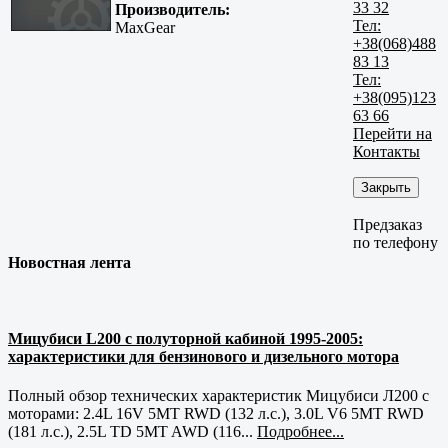
33 32
Производитель:
Тел:
MaxGear
+38(068)488
83 13
Тел:
+38(095)123
63 66
Перейти на
Контакты
Закрыть
Предзаказ
по телефону
Новостная лента
Мицубиси L200 с полуторной кабиной 1995-2005:
характеристики для бензинового и дизельного мотора
Полный обзор технических характеристик Мицубиси Л200 с
моторами: 2.4L 16V 5MT RWD (132 л.с.), 3.0L V6 5MT RWD
(181 л.с.), 2.5L TD 5MT AWD (116...
Подробнее...