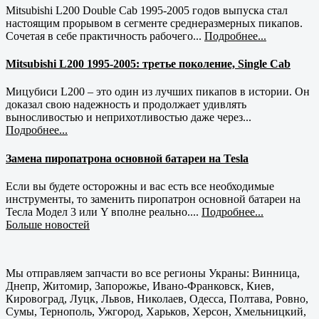
Mitsubishi L200 Double Cab 1995-2005 годов выпуска стал
настоящим прорывом в сегменте среднеразмерных пикапов.
Сочетая в себе практичность рабочего...
Подробнее...
Mitsubishi L200 1995-2005: третье поколение, Single Cab
Мицубиси L200 – это один из лучших пикапов в истории. Он
доказал свою надежность и продолжает удивлять
выносливостью и неприхотливостью даже через...
Подробнее...
Замена пиропатрона основной батареи на Tesla
Если вы будете осторожны и вас есть все необходимые
инструменты, то заменить пиропатрон основной батареи на
Тесла Модел 3 или Y вполне реально....
Подробнее...
Больше новостей
Мы отправляем запчасти во все регионы Украны: Винница,
Днепр, Житомир, Запорожье, Ивано-Франковск, Киев,
Кировоград, Луцк, Львов, Николаев, Одесса, Полтава, Ровно,
Сумы, Тернополь, Ужгород, Харьков, Херсон, Хмельницкий,