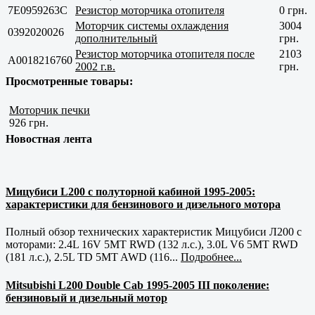
7E0959263C
Резистор моторчика отопителя
0 грн.
Моторчик системы охлаждения
3004
0392020026
дополнительный
грн.
Резистор моторчика отопителя после
2103
A0018216760
2002 г.в.
грн.
Просмотренные товары:
Моторчик печки
926 грн.
Новостная лента
Мицубиси L200 с полуторной кабиной 1995-2005:
характеристики для бензинового и дизельного мотора
Полный обзор технических характеристик Мицубиси Л200 с
моторами: 2.4L 16V 5MT RWD (132 л.с.), 3.0L V6 5MT RWD
(181 л.с.), 2.5L TD 5MT AWD (116...
Подробнее...
Mitsubishi L200 Double Cab 1995-2005 III поколение:
бензиновый и дизельный мотор