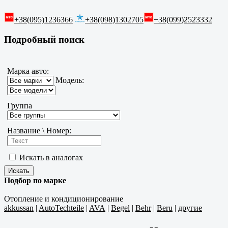
+38(095)1236366
+38(098)1302705
+38(099)2523332
Подробный поиск
Марка авто:
Модель:
Группа
Название \ Номер:
Искать в аналогах
Подбор по марке
Отопление и кондиционирование
akkussan
|
AutoTechteile
|
AVA
|
Begel
|
Behr
|
Beru
|
другие