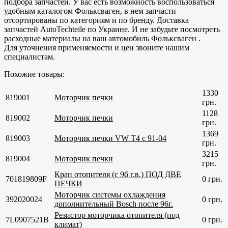
подбора запчастей. У вас есть возможность воспользоваться
удобным каталогом Фольксваген, в нем запчасти
отсортированы по категориям и по бренду. Доставка
запчастей AutoTechteile по Украине. И не забудьте посмотреть
расходные материалы на ваш автомобиль Фольксваген .
Для уточнения применяемости и цен звоните нашим
специалистам.
Похожие товары:
1330
819001
Моторчик печки
грн.
1128
819002
Моторчик печки
грн.
1369
819003
Моторчик печки VW T4 с 91-04
грн.
3215
819004
Моторчик печки
грн.
Кран отопителя (с 96 г.в.) ПОД ДВЕ
701819809F
0 грн.
ПЕЧКИ
Моторчик системы охлаждения
392020024
0 грн.
дополнительный Bosch после 96г.
Резистор моторчика отопителя (под
7L0907521B
0 грн.
климат)