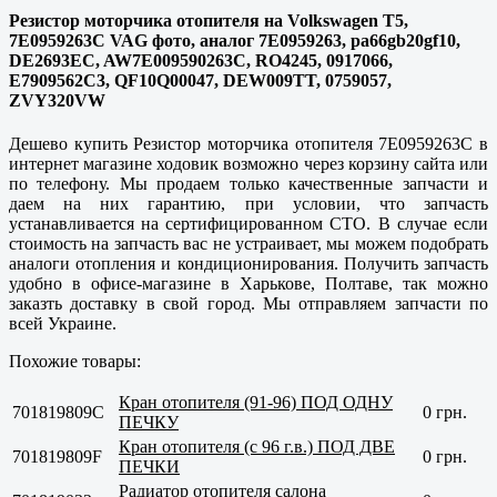
Резистор моторчика отопителя на Volkswagen T5,
7E0959263C VAG фото, аналог 7E0959263, pa66gb20gf10,
DE2693EC, AW7E009590263C, RO4245, 0917066,
E7909562C3, QF10Q00047, DEW009TT, 0759057,
ZVY320VW
Дешево купить Резистор моторчика отопителя 7E0959263C в
интернет магазине ходовик возможно через корзину сайта или
по телефону. Мы продаем только качественные запчасти и
даем на них гарантию, при условии, что запчасть
устанавливается на сертифицированном СТО. В случае если
стоимость на запчасть вас не устраивает, мы можем подобрать
аналоги отопления и кондиционирования. Получить запчасть
удобно в офисе-магазине в
Харькове, Полтаве
, так можно
заказть доставку в свой город. Мы отправляем запчасти по
всей Украине.
Похожие товары:
Кран отопителя (91-96) ПОД ОДНУ
701819809C
0 грн.
ПЕЧКУ
Кран отопителя (с 96 г.в.) ПОД ДВЕ
701819809F
0 грн.
ПЕЧКИ
Радиатор отопителя салона