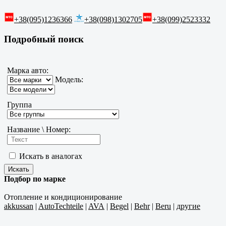
+38(095)1236366
+38(098)1302705
+38(099)2523332
Подробный поиск
Марка авто:
Модель:
Группа
Название \ Номер:
Искать в аналогах
Подбор по марке
Отопление и кондиционирование
akkussan
|
AutoTechteile
|
AVA
|
Begel
|
Behr
|
Beru
|
другие