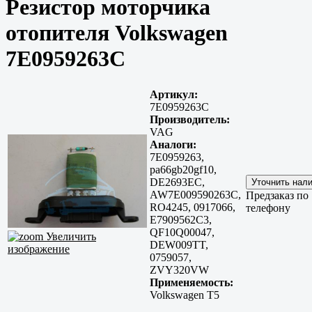
Резистор моторчика
отопителя Volkswagen
7E0959263C
Артикул:
7E0959263C
Производитель:
VAG
Аналоги:
7E0959263,
pa66gb20gf10,
DE2693EC,
AW7E009590263C,
Предзаказ по
RO4245, 0917066,
телефону
E7909562C3,
QF10Q00047,
Увеличить
DEW009TT,
изображение
0759057,
ZVY320VW
Применяемость:
Volkswagen T5