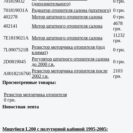
701819032
0 грн.
(дополнительного)
701819031А
Радиатор отопителя салона (штатного)
0 грн.
402278
Мотор штатного отопителя салона
0 грн.
4678
402141
Мотор штатного отопителя салона
грн.
11232
7E1819021A
Мотор штатного отопителя салона
грн.
Резистор моторчика отопителя (под
7L0907521B
0 грн.
климат)
Регулятор штатного отопителя салона
2D0819045
0 грн.
до 2000 г.в.
Резистор моторчика отопителя после
2103
A0018216760
2002 г.в.
грн.
Просмотренные товары:
Резистор моторчика отопителя
0 грн.
Новостная лента
Мицубиси L200 с полуторной кабиной 1995-2005: