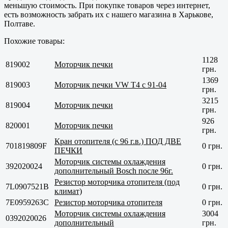
меньшую стоимость. При покупке товаров через интернет,
есть возможность забрать их с нашего магазина в
Харькове,
Полтаве
.
Похожие товары:
1128
819002
Моторчик печки
грн.
1369
819003
Моторчик печки VW T4 с 91-04
грн.
3215
819004
Моторчик печки
грн.
926
820001
Моторчик печки
грн.
Кран отопителя (с 96 г.в.) ПОД ДВЕ
701819809F
0 грн.
ПЕЧКИ
Моторчик системы охлаждения
392020024
0 грн.
дополнительный Bosch после 96г.
Резистор моторчика отопителя (под
7L0907521B
0 грн.
климат)
7E0959263C
Резистор моторчика отопителя
0 грн.
Моторчик системы охлаждения
3004
0392020026
дополнительный
грн.