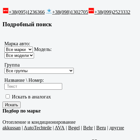
+38(095)1236366
+38(098)1302705
+38(099)2523332
Подробный поиск
Марка авто:
Модель:
Группа
Название \ Номер:
Искать в аналогах
Подбор по марке
Отопление и кондиционирование
akkussan
|
AutoTechteile
|
AVA
|
Begel
|
Behr
|
Beru
|
другие