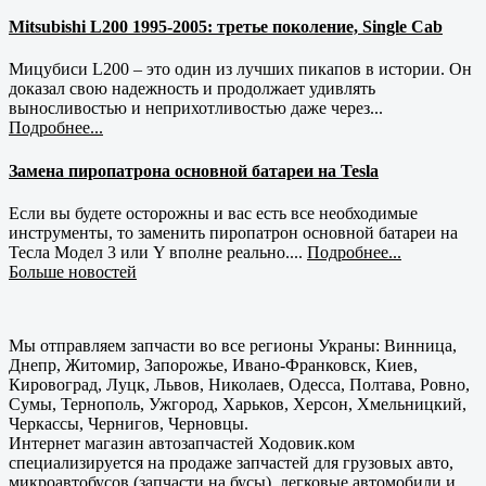
Mitsubishi L200 1995-2005: третье поколение, Single Cab
Мицубиси L200 – это один из лучших пикапов в истории. Он
доказал свою надежность и продолжает удивлять
выносливостью и неприхотливостью даже через...
Подробнее...
Замена пиропатрона основной батареи на Tesla
Если вы будете осторожны и вас есть все необходимые
инструменты, то заменить пиропатрон основной батареи на
Тесла Модел 3 или Y вполне реально....
Подробнее...
Больше новостей
Мы отправляем запчасти во все регионы Украны: Винница,
Днепр, Житомир, Запорожье, Ивано-Франковск, Киев,
Кировоград, Луцк, Львов, Николаев, Одесса, Полтава, Ровно,
Сумы, Тернополь, Ужгород, Харьков, Херсон, Хмельницкий,
Черкассы, Чернигов, Черновцы.
Интернет магазин автозапчастей Ходовик.ком
специализируется на продаже запчастей для грузовых авто,
микроавтобусов (запчасти на бусы), легковые автомобили и