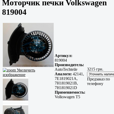
Моторчик печки Volkswagen
819004
Артикул:
819004
Производитель:
3215 грн.
AutoTechteile
Увеличить
Аналоги:
42141,
изображение
7E1819021A,
Предзаказ по
7H1819021B,
телефону
7H1819021D
Применяемость:
Volkswagen T5