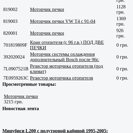
грн.
1128
819002
Моторчик печки
грн.
1369
819003
Моторчик печки VW T4 с 91-04
грн.
926
820001
Моторчик печки
грн.
Кран отопителя (с 96 г.в.) ПОД ДВЕ
701819809F
0 грн.
ПЕЧКИ
Моторчик системы охлаждения
392020024
0 грн.
дополнительный Bosch после 96г.
Резистор моторчика отопителя (под
7L0907521B
0 грн.
климат)
7E0959263C
Резистор моторчика отопителя
0 грн.
Просмотренные товары:
Моторчик печки
3215 грн.
Новостная лента
Мицубиси L200 с полуторной кабиной 1995-2005: