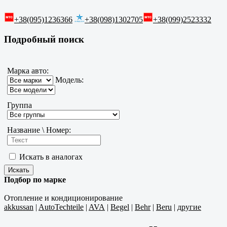
+38(095)1236366
+38(098)1302705
+38(099)2523332
Подробный поиск
Марка авто:
Модель:
Группа
Название \ Номер:
Искать в аналогах
Подбор по марке
Отопление и кондиционирование
akkussan
|
AutoTechteile
|
AVA
|
Begel
|
Behr
|
Beru
|
другие