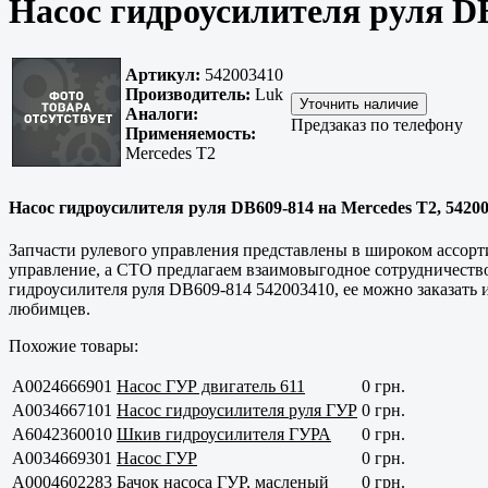
Насос гидроусилителя руля DB
Артикул:
542003410
Производитель:
Luk
Аналоги:
Предзаказ по телефону
Применяемость:
Mercedes T2
Насос гидроусилителя руля DB609-814 на Mercedes T2, 54200
Запчасти рулевого управления представлены в широком ассорт
управление, а СТО предлагаем взаимовыгодное сотрудничест
гидроусилителя руля DB609-814 542003410, ее можно заказать и
любимцев.
Похожие товары:
A0024666901
Насос ГУР двигатель 611
0 грн.
A0034667101
Насос гидроусилителя руля ГУР
0 грн.
A6042360010
Шкив гидроусилителя ГУРА
0 грн.
A0034669301
Насос ГУР
0 грн.
A0004602283
Бачок насоса ГУР, масленый
0 грн.