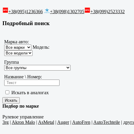
+38(095)1236366
+38(098)1302705
+38(099)2523332
Подробный поиск
Марка авто:
Модель:
Группа
Название \ Номер:
Искать в аналогах
Подбор по марке
Рулевое управление
3rg
|
Akron Malo
|
AsMetal
|
Auger
|
AutoFren
|
AutoTechteile
|
друг