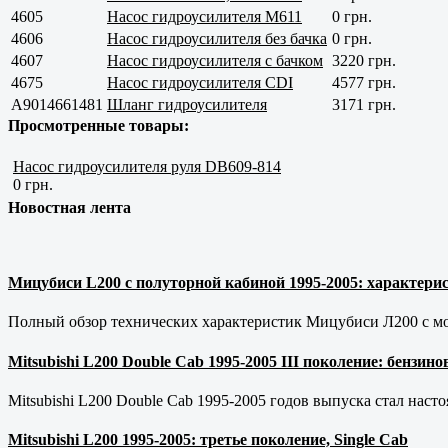
4605
Насос гидроусилителя M611
0 грн.
4606
Насос гидроусилителя без бачка
0 грн.
4607
Насос гидроусилителя с бачком
3220 грн.
4675
Насос гидроусилителя CDI
4577 грн.
A9014661481
Шланг гидроусилителя
3171 грн.
Просмотренные товары:
Насос гидроусилителя руля DB609-814
0 грн.
Новостная лента
Мицубиси L200 с полуторной кабиной 1995-2005: характерис
Полный обзор технических характеристик Мицубиси Л200 с мот
Mitsubishi L200 Double Cab 1995-2005 III поколение: бензи
Mitsubishi L200 Double Cab 1995-2005 годов выпуска стал наст
Mitsubishi L200 1995-2005: третье поколение, Single Cab