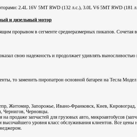
орами: 2.4L 16V 5MT RWD (132 л.с.), 3.0L V6 5MT RWD (181 л.
новый и дизельный мотор
оящим прорывом в сегменте среднеразмерных пикапов. Сочетая в 
оказал свою надежность и продолжает удивлять выносливостью 
енты, то заменить пиропатрон основной батареи на Тесла Модел 
пр, Житомир, Запорожье, Ивано-Франковск, Киев, Кировоград, Л
, Чернигов, Черновцы.
 на продаже запчастей для грузовых авто, микроавтобусов (зап
м высочайшего уровня класс обслуживания клиентов. Все цены 
енеджером.