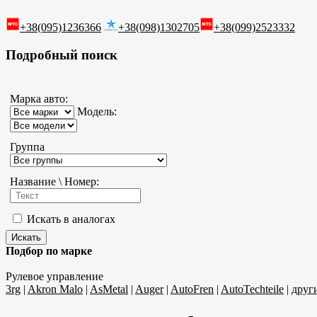
+38(095)1236366
+38(098)1302705
+38(099)2523332
Подробный поиск
Марка авто:
Модель:
Группа
Название \ Номер:
Искать в аналогах
Подбор по марке
Рулевое управление
3rg
|
Akron Malo
|
AsMetal
|
Auger
|
AutoFren
|
AutoTechteile
|
друг