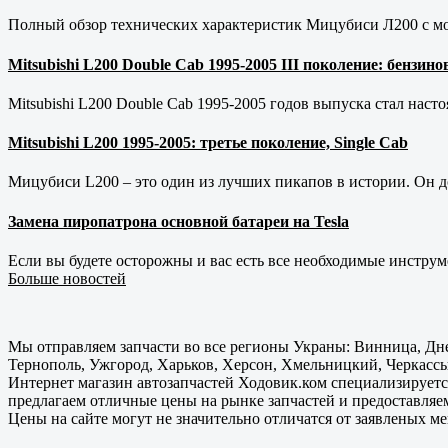
Полный обзор технических характеристик Мицубиси Л200 с мот
Mitsubishi L200 Double Cab 1995-2005 III поколение: бензи
Mitsubishi L200 Double Cab 1995-2005 годов выпуска стал наст
Mitsubishi L200 1995-2005: третье поколение, Single Cab
Мицубиси L200 – это один из лучших пикапов в истории. Он д
Замена пиропатрона основной батареи на Tesla
Если вы будете осторожны и вас есть все необходимые инструм
Больше новостей
Мы отправляем запчасти во все регионы Украны: Винница, Дне
Тернополь, Ужгород, Харьков, Херсон, Хмельницкий, Черкассы
Интернет магазин автозапчастей Ходовик.ком специализируется
предлагаем отличные цены на рынке запчастей и предоставляе
Цены на сайте могут не значительно отличатся от заявленых м