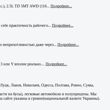
с.), 2.5L TD 5MT AWD (116...
Подробнее...
себе практичность рабочего...
Подробнее...
и неприхотливостью даже через...
Подробнее...
3 или Y вполне реально....
Подробнее...
уцк, Львов, Николаев, Одесса, Полтава, Ровно, Сумы,
части на бусы), легковые автомобили и полуприцепы. Мы
на сайте указаны в гривне(национальной валюте Украины).