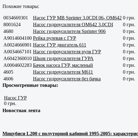
Похожие товары:
0034669301
Насос ГУР MB Sprinter 3.0CDI 06- OM642
0 грн.
8001624
Насос гидроусилителя OM642 3.0CDI
0 грн.
4680
Насос гидроусилителя Sprinter 906
0 грн.
A9014604100
Рейка рулевая с ГУР
0 грн.
A0024666901
Насос ГУР двигатель 611
0 грн.
A0034667101
Насос гидроусилителя руля ГУР
0 грн.
A6042360010
Шкив гидроусилителя ГУРА
0 грн.
A0004602283
Бачок насоса ГУР, масленый
0 грн.
4605
Насос гидроусилителя M611
0 грн.
4606
Насос гидроусилителя без бачка
0 грн.
Просмотренные товары:
Насос ГУР
0 грн.
Новостная лента
Мицубиси L200 с полуторной кабиной 1995-2005: характерис