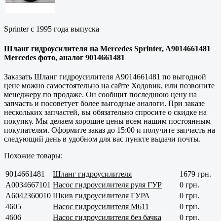
Sprinter с 1995 года выпуска
Шланг гидроусилителя на Mercedes Sprinter, A9014661481
Mercedes фото, аналог 9014661481
Заказать Шланг гидроусилителя A9014661481 по выгодной
цене можно самостоятельно на сайте Ходовик, или позвоните
менеджеру по продаже. Он сообщит последнюю цену на
запчасть и посоветует более выгодные аналоги. При заказе
нескольких запчастей, вы обязательно спросите о скидке на
покупку. Мы делаем хорошие цены всем нашим постоянным
покупателям. Оформите заказ до 15:00 и получите запчасть на
следующий день в удобном для вас пункте выдачи почты.
Похожие товары:
9014661481
Шланг гидроусилителя
1679 грн.
A0034667101
Насос гидроусилителя руля ГУР
0 грн.
A6042360010
Шкив гидроусилителя ГУРА
0 грн.
4605
Насос гидроусилителя M611
0 грн.
4606
Насос гидроусилителя без бачка
0 грн.