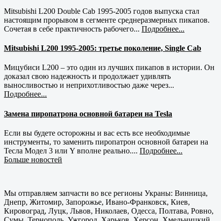
Mitsubishi L200 Double Cab 1995-2005 годов выпуска стал
настоящим прорывом в сегменте среднеразмерных пикапов.
Сочетая в себе практичность рабочего...
Подробнее...
Mitsubishi L200 1995-2005: третье поколение, Single Cab
Мицубиси L200 – это один из лучших пикапов в истории. Он
доказал свою надежность и продолжает удивлять
выносливостью и неприхотливостью даже через...
Подробнее...
Замена пиропатрона основной батареи на Tesla
Если вы будете осторожны и вас есть все необходимые
инструменты, то заменить пиропатрон основной батареи на
Тесла Модел 3 или Y вполне реально....
Подробнее...
Больше новостей
Мы отправляем запчасти во все регионы Украны: Винница,
Днепр, Житомир, Запорожье, Ивано-Франковск, Киев,
Кировоград, Луцк, Львов, Николаев, Одесса, Полтава, Ровно,
Сумы, Тернополь, Ужгород, Харьков, Херсон, Хмельницкий,