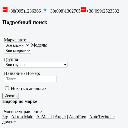
+38(095)1236366
+38(098)1302705
+38(099)2523332
Подробный поиск
Марка авто:
Модель:
Группа
Название \ Номер:
Искать в аналогах
Подбор по марке
Рулевое управление
3rg
|
Akron Malo
|
AsMetal
|
Auger
|
AutoFren
|
AutoTechteile
|
другие