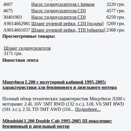
4607
Насос гидроусилителя с бачком
3220 грн.
4675
Насос гидроусилителя CDI
4577 грн.
30401903
Насос гидроусилителя CDI
6259 грн.
A9014662981
Шланг рулевой рейки, CDI [подача]
5269 грн.
A9014661057
Шланг рулевой рейки, TDI [обратка]
2368 грн.
Просмотренные товары:
Шланг гидроусилителя
3171 грн.
Новостная лента
Мицубиси L200 с полуторной кабиной 1995-2005:
характеристики для бензинового и дизельного мотора
Полный обзор технических характеристик Мицубиси Л200 с
моторами: 2.4L 16V 5MT RWD (132 л.с.), 3.0L V6 5MT RWD
(181 л.с.), 2.5L TD 5MT AWD (116...
Подробнее...
Mitsubishi L200 Double Cab 1995-2005 III поколение:
бензиновый и дизельный мотор