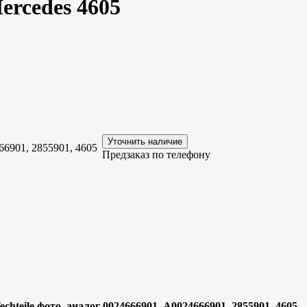
ercedes 4605
6901, 2855901, 4605
Предзаказ по телефону
chteile фото, аналог 0024666901, A0024666901, 2855901, 4605