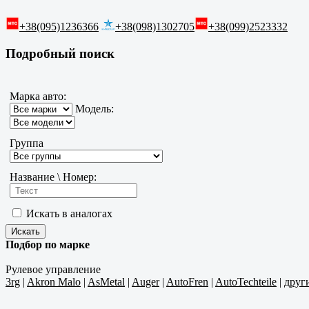
+38(095)1236366
+38(098)1302705
+38(099)2523332
Подробный поиск
Марка авто:
Модель:
Группа
Название \ Номер:
Искать в аналогах
Подбор по марке
Рулевое управление
3rg
|
Akron Malo
|
AsMetal
|
Auger
|
AutoFren
|
AutoTechteile
|
друг