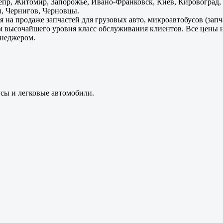
пр, Житомир, Запорожье, Ивано-Франковск, Киев, Кировоград, Л
, Чернигов, Черновцы.
 на продаже запчастей для грузовых авто, микроавтобусов (зап
м высочайшего уровня класс обслуживания клиентов. Все цены 
енеджером.
усы и легковые автомобили.