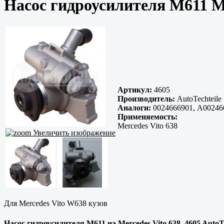
Насос гидроусилителя M611 M
Артикул:
4605
Производитель:
AutoTechteile
Аналоги:
0024666901, A002466
Применяемость:
Mercedes Vito 638
Увеличить изображение
Для Mercedes Vito W638 кузов
Насос гидроусилителя M611 на Mercedes Vito 638, 4605 AutoTe