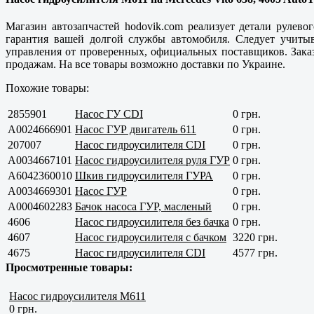
Магазин автозапчастей hodovik.com реализует детали рулево
гарантия вашей долгой службы автомобиля. Следует учитыв
управления от проверенных, официальных поставщиков. Заказ
продажам. На все товары возможно доставки по Украине.
Похожие товары:
2855901
Насос ГУ CDI
0 грн.
A0024666901
Насос ГУР двигатель 611
0 грн.
207007
Насос гидроусилителя CDI
0 грн.
A0034667101
Насос гидроусилителя руля ГУР
0 грн.
A6042360010
Шкив гидроусилителя ГУРА
0 грн.
A0034669301
Насос ГУР
0 грн.
A0004602283
Бачок насоса ГУР, масленый
0 грн.
4606
Насос гидроусилителя без бачка
0 грн.
4607
Насос гидроусилителя с бачком
3220 грн.
4675
Насос гидроусилителя CDI
4577 грн.
Просмотренные товары:
Насос гидроусилителя M611
0 грн.