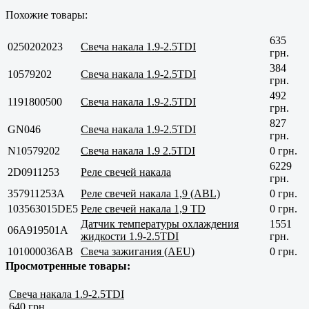
Похожие товары:
635
0250202023
Свеча накала 1.9-2.5TDI
грн.
384
10579202
Свеча накала 1.9-2.5TDI
грн.
492
1191800500
Свеча накала 1.9-2.5TDI
грн.
827
GN046
Свеча накала 1.9-2.5TDI
грн.
N10579202
Свеча накала 1.9 2.5TDI
0 грн.
6229
2D0911253
Реле свечей накала
грн.
357911253A
Реле свечей накала 1,9 (ABL)
0 грн.
103563015DE5
Реле свечей накала 1,9 TD
0 грн.
Датчик температуры охлаждения
1551
06A919501A
жидкости 1.9-2.5TDI
грн.
101000036AB
Свеча зажигания (AEU)
0 грн.
Просмотренные товары:
Свеча накала 1.9-2.5TDI
640 грн.