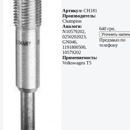
Артикул:
CH181
Производитель:
Champion
Аналоги:
640 грн.
N10579202,
0250202023,
Предзаказ по
GN046,
телефону
1191800500,
10579202
Применяемость:
Volkswagen T5