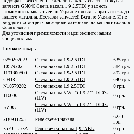
подобрать качественные детали на Фольксваген . Покупая
запчасть GN046 Свеча накала 1.9-2.5TDI у вас есть
возможность заказать ее по Украине или же забрать со склада
нашего магазина. Доставка запчастей Beru по Украине. И не
забудьте посмотреть расходные материалы на ваш автомобиль
Фольксваген .
Для уточнения применяемости и цен звоните нашим
специалистам.
Похожие товары:
0250202023
Свеча накала 1.9-2.5TDI
635 грн.
10579202
Свеча накала 1.9-2.5TDI
384 грн.
1191800500
Свеча накала 1.9-2.5TDI
492 грн.
CH181
Свеча накала 1.9-2.5TDI
640 грн.
N10579202
Свеча накала 1.9 2.5TDI
0 грн.
Свеча накала VW T5 1.9 2.5TDI 03-
116006
0 грн.
(11V)
Свеча накала VW T5 1.9 2.5TDI 03-
SV007
0 грн.
(11V)
6229
2D0911253
Реле свечей накала
грн.
357911253A
Реле свечей накала 1,9 (ABL)
0 грн.