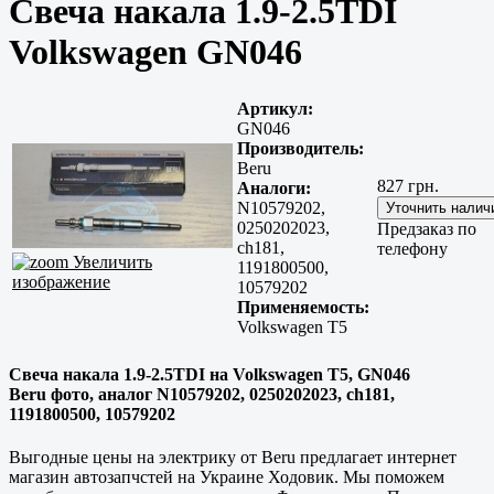
Свеча накала 1.9-2.5TDI
Volkswagen GN046
Артикул:
GN046
Производитель:
Beru
827 грн.
Аналоги:
N10579202,
0250202023,
Предзаказ по
ch181,
телефону
Увеличить
1191800500,
изображение
10579202
Применяемость:
Volkswagen T5
Свеча накала 1.9-2.5TDI на Volkswagen T5, GN046
Beru фото, аналог N10579202, 0250202023, ch181,
1191800500, 10579202
Выгодные цены на электрику от Beru предлагает интернет
магазин автозапчстей на Украине Ходовик. Мы поможем