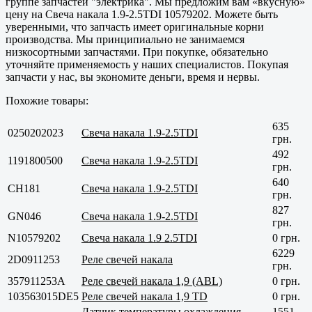
группе запчастей "электрика". Мы предложим вам «вкусную»
цену на Свеча накала 1.9-2.5TDI 10579202. Можете быть
уверенными, что запчасть имеет оригинальные корни
производства. Мы принципиально не занимаемся
низкосортными запчастями. При покупке, обязательно
уточняйте применяемость у наших специалистов. Покупая
запчасти у нас, вы экономите деньги, время и нервы.
Похожие товары:
635
0250202023
Свеча накала 1.9-2.5TDI
грн.
492
1191800500
Свеча накала 1.9-2.5TDI
грн.
640
CH181
Свеча накала 1.9-2.5TDI
грн.
827
GN046
Свеча накала 1.9-2.5TDI
грн.
N10579202
Свеча накала 1.9 2.5TDI
0 грн.
6229
2D0911253
Реле свечей накала
грн.
357911253A
Реле свечей накала 1,9 (ABL)
0 грн.
103563015DE5
Реле свечей накала 1,9 TD
0 грн.
Датчик температуры охлаждения
1551