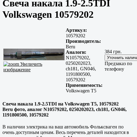
Свеча накала 1.9-2.5TDI
Volkswagen 10579202
Артикул:
10579202
Производитель:
Beru
384 грн.
Аналоги:
N10579202,
0250202023,
Предзаказ по
Увеличить
ch181, GN046,
телефону
изображение
1191800500,
10579202
Применяемость:
Volkswagen T5
Свеча накала 1.9-2.5TDI на Volkswagen T5, 10579202
Beru фото, аналог N10579202, 0250202023, ch181, GN046,
1191800500, 10579202
В наличии электрика на ваш автомобиль Фольксваген по
очень доступным ценам. Весь перечень деталей находится в