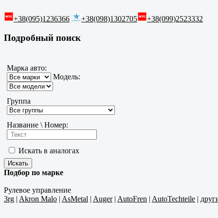
+38(095)1236366
+38(098)1302705
+38(099)2523332
Подробный поиск
Марка авто:
Модель:
Группа
Название \ Номер:
Искать в аналогах
Подбор по марке
Рулевое управление
3rg
|
Akron Malo
|
AsMetal
|
Auger
|
AutoFren
|
AutoTechteile
|
друг