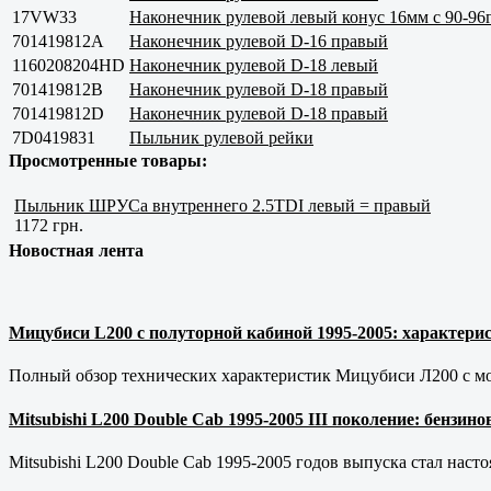
17VW33
Наконечник рулевой левый конус 16мм с 90-96
701419812А
Наконечник рулевой D-16 правый
1160208204HD
Наконечник рулевой D-18 левый
701419812B
Наконечник рулевой D-18 правый
701419812D
Наконечник рулевой D-18 правый
7D0419831
Пыльник рулевой рейки
Просмотренные товары:
Пыльник ШРУСа внутреннего 2.5TDI левый = правый
1172 грн.
Новостная лента
Мицубиси L200 с полуторной кабиной 1995-2005: характерис
Полный обзор технических характеристик Мицубиси Л200 с мот
Mitsubishi L200 Double Cab 1995-2005 III поколение: бензи
Mitsubishi L200 Double Cab 1995-2005 годов выпуска стал наст