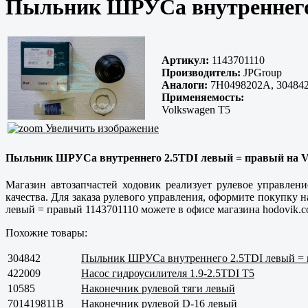
Пыльник ШРУСа внутреннего 
Артикул:
1143701110
Производитель:
JPGroup
Аналоги:
7H0498202A, 30484
Применяемость:
Volkswagen T5
Увеличить изображение
Пыльник ШРУСа внутреннего 2.5TDI левый = правый на Vol
Магазин автозапчастей ходовик реализует рулевое управле
качества. Для заказа рулевого управления, оформите покупк
левый = правый 1143701110 можете в офисе магазина hodovik.co
Похожие товары:
304842
Пыльник ШРУСа внутреннего 2.5TDI левый =
422009
Насос гидроусилителя 1.9-2.5TDI T5
10585
Наконечник рулевой тяги левый
701419811B
Наконечник рулевой D-16 левый