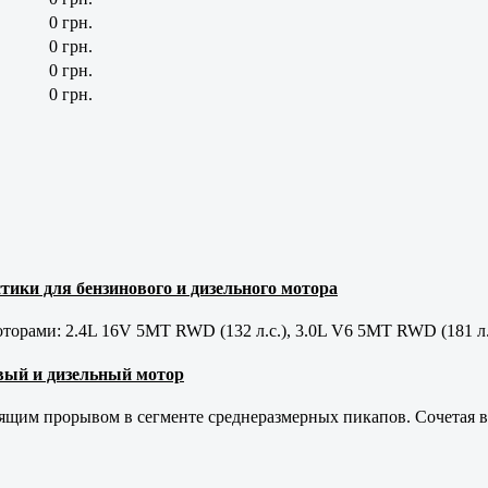
0 грн.
0 грн.
0 грн.
0 грн.
тики для бензинового и дизельного мотора
орами: 2.4L 16V 5MT RWD (132 л.с.), 3.0L V6 5MT RWD (181 л.
новый и дизельный мотор
оящим прорывом в сегменте среднеразмерных пикапов. Сочетая в 