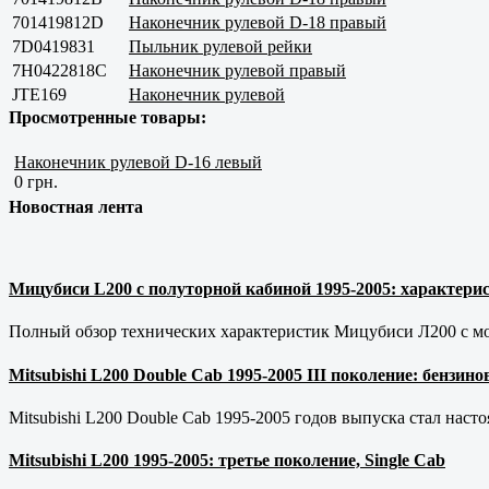
701419812D
Наконечник рулевой D-18 правый
7D0419831
Пыльник рулевой рейки
7H0422818С
Наконечник рулевой правый
JTE169
Наконечник рулевой
Просмотренные товары:
Наконечник рулевой D-16 левый
0 грн.
Новостная лента
Мицубиси L200 с полуторной кабиной 1995-2005: характерис
Полный обзор технических характеристик Мицубиси Л200 с мот
Mitsubishi L200 Double Cab 1995-2005 III поколение: бензи
Mitsubishi L200 Double Cab 1995-2005 годов выпуска стал наст
Mitsubishi L200 1995-2005: третье поколение, Single Cab