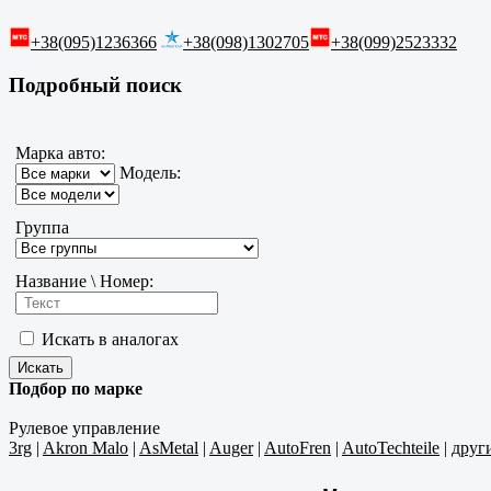
+38(095)1236366
+38(098)1302705
+38(099)2523332
Подробный поиск
Марка авто:
Модель:
Группа
Название \ Номер:
Искать в аналогах
Подбор по марке
Рулевое управление
3rg
|
Akron Malo
|
AsMetal
|
Auger
|
AutoFren
|
AutoTechteile
|
друг