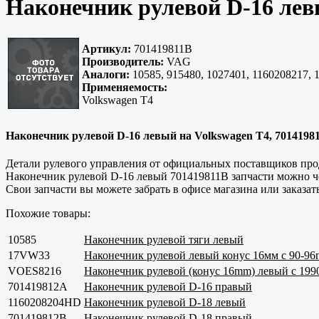
Наконечник рулевой D-16 лев
Артикул:
701419811B
Производитель:
VAG
Аналоги:
10585, 915480, 1027401, 1160208217
Применяемость:
Volkswagen T4
Наконечник рулевой D-16 левый на Volkswagen T4, 70141981
Детали рулевого управления от официальных поставщиков прод
Наконечник рулевой D-16 левый 701419811B запчасти можно че
Свои запчасти вы можете забрать в офисе магазина или заказать
Похожие товары:
10585
Наконечник рулевой тяги левый
17VW33
Наконечник рулевой левый конус 16мм с 90-96
VOES8216
Наконечник рулевой (конус 16mm) левый с 199
701419812А
Наконечник рулевой D-16 правый
1160208204HD
Наконечник рулевой D-18 левый
701419812B
Наконечник рулевой D-18 правый