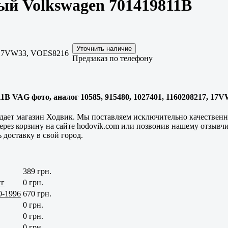
ый Volkswagen 701419811B
, 17VW33, VOES8216
Предзаказ по телефону
1B VAG фото, аналог 10585, 915480, 1027401, 1160208217, 17
ает магазин Ходвик. Мы поставляем исключительно качественны
рез корзину на сайте hodovik.com или позвонив нашему отзывч
 доставку в свой город.
389 грн.
гг
0 грн.
0-1996
670 грн.
0 грн.
0 грн.
0 грн.