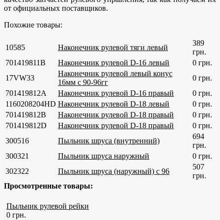
от официальных поставщиков.
Похожие товары:
389
10585
Наконечник рулевой тяги левый
грн.
701419811B
Наконечник рулевой D-16 левый
0 грн.
Наконечник рулевой левый конус
17VW33
0 грн.
16мм с 90-96гг
701419812А
Наконечник рулевой D-16 правый
0 грн.
1160208204HD
Наконечник рулевой D-18 левый
0 грн.
701419812B
Наконечник рулевой D-18 правый
0 грн.
701419812D
Наконечник рулевой D-18 правый
0 грн.
694
300516
Пыльник шруса (внутренний)
грн.
300321
Пыльник шруса наружный
0 грн.
507
302322
Пыльник шруса (наружный) с 96
грн.
Просмотренные товары:
Пыльник рулевой рейки
0 грн.