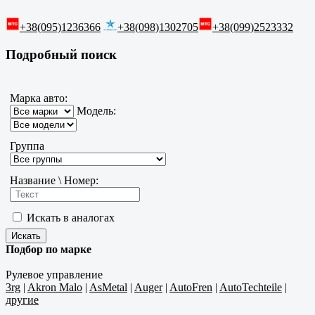
+38(095)1236366
+38(098)1302705
+38(099)2523332
Подробный поиск
Марка авто:
Модель:
Группа
Название \ Номер:
Искать в аналогах
Подбор по марке
Рулевое управление
3rg
|
Akron Malo
|
AsMetal
|
Auger
|
AutoFren
|
AutoTechteile
|
другие