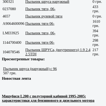
300321
Пыльник шруса наружный
0 грн.
433
0237080
Пыльник тяги, 06-
грн.
4657
Пыльник рулевой тяги
0 грн.
1610
A9064600096
Пыльник тяги 06-
грн.
394
LMI33925
Пыльник тяги, 06-
грн.
298
1144700400
Пыльник тяги 06-
грн.
Пыльник ШРУСа, (внутреннего) 1.9 2.4
217
104078546
2.5TDI
грн.
Просмотренные товары:
Пыльник шруса (наружный) с 96
507 грн.
Новостная лента
Мицубиси L200 с полуторной кабиной 1995-2005:
характеристики для бензинового и дизельного мотора