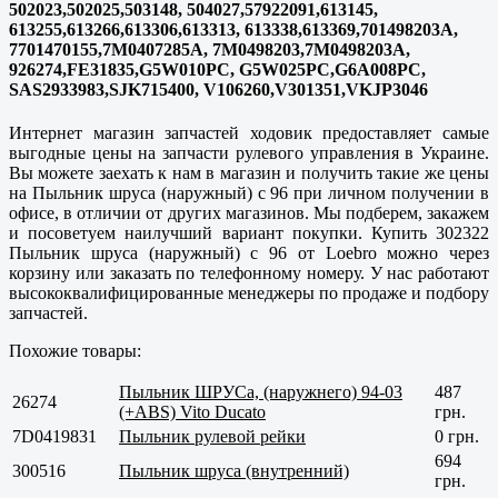
502023,502025,503148, 504027,57922091,613145,
613255,613266,613306,613313, 613338,613369,701498203A,
7701470155,7M0407285A, 7M0498203,7M0498203A,
926274,FE31835,G5W010PC, G5W025PC,G6A008PC,
SAS2933983,SJK715400, V106260,V301351,VKJP3046
Интернет магазин запчастей ходовик предоставляет самые
выгодные цены на запчасти рулевого управления в Украине.
Вы можете заехать к нам в магазин и получить такие же цены
на Пыльник шруса (наружный) с 96 при личном получении в
офисе, в отличии от других магазинов. Мы подберем, закажем
и посоветуем наилучший вариант покупки. Купить 302322
Пыльник шруса (наружный) с 96 от Loebro можно через
корзину или заказать по телефонному номеру. У нас работают
высококвалифицированные менеджеры по продаже и подбору
запчастей.
Похожие товары:
Пыльник ШРУСа, (наружнего) 94-03
487
26274
(+ABS) Vito Ducato
грн.
7D0419831
Пыльник рулевой рейки
0 грн.
694
300516
Пыльник шруса (внутренний)
грн.