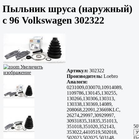
Пыльник шруса (наружный)
с 96 Volkswagen 302322
Увеличить
Артикул:
302322
изображение
Производитель:
Loebro
Аналоги:
0231009,030070,10914089,
1109786,130145,130255,
130266,130306,130313,
130338,130369,14089,
208068,22091,23669KLC,
26274,29997,30929997,
30931835,31835,351013,
50
351018,351020,352143,
353022,4410519,502018,
502023,502025,503148,
Пр