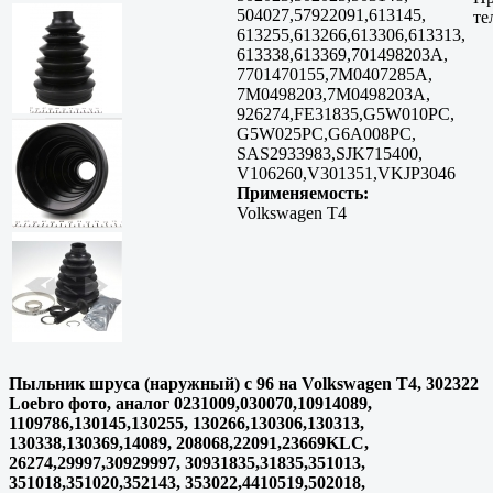
504027,57922091,613145,
те
613255,613266,613306,613313,
613338,613369,701498203A,
7701470155,7M0407285A,
7M0498203,7M0498203A,
926274,FE31835,G5W010PC,
G5W025PC,G6A008PC,
SAS2933983,SJK715400,
V106260,V301351,VKJP3046
Применяемость:
Volkswagen T4
Пыльник шруса (наружный) с 96 на Volkswagen T4, 302322
Loebro фото, аналог 0231009,030070,10914089,
1109786,130145,130255, 130266,130306,130313,
130338,130369,14089, 208068,22091,23669KLC,
26274,29997,30929997, 30931835,31835,351013,
351018,351020,352143, 353022,4410519,502018,