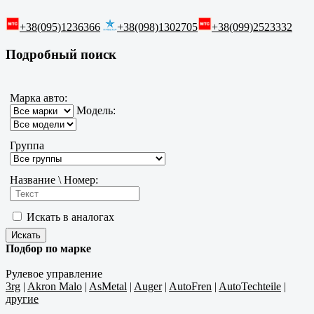
+38(095)1236366
+38(098)1302705
+38(099)2523332
Подробный поиск
Марка авто:
Модель:
Группа
Название \ Номер:
Искать в аналогах
Подбор по марке
Рулевое управление
3rg
|
Akron Malo
|
AsMetal
|
Auger
|
AutoFren
|
AutoTechteile
|
другие