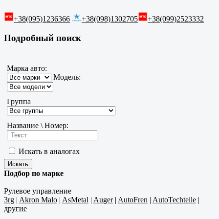
+38(095)1236366
+38(098)1302705
+38(099)2523332
Подробный поиск
Марка авто:
Модель:
Группа
Название \ Номер:
Искать в аналогах
Подбор по марке
Рулевое управление
3rg
|
Akron Malo
|
AsMetal
|
Auger
|
AutoFren
|
AutoTechteile
|
другие