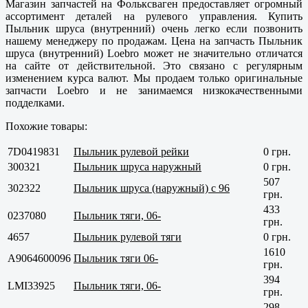
Магазин запчастей на Фольксваген предоставляет огромный
ассортимент деталей на рулевого управления. Купить
Пыльник шруса (внутренний) очень легко если позвонить
нашему менеджеру по продажам. Цена на запчасть Пыльник
шруса (внутренний) Loebro может не значительно отличатся
на сайте от действительной. Это связано с регулярным
изменением курса валют. Мы продаем только оригинальные
запчасти Loebro и не занимаемся низкокачественными
подделками.
Похожие товары:
7D0419831
Пыльник рулевой рейки
0 грн.
300321
Пыльник шруса наружный
0 грн.
507
302322
Пыльник шруса (наружный) с 96
грн.
433
0237080
Пыльник тяги, 06-
грн.
4657
Пыльник рулевой тяги
0 грн.
1610
A9064600096
Пыльник тяги 06-
грн.
394
LMI33925
Пыльник тяги, 06-
грн.
298