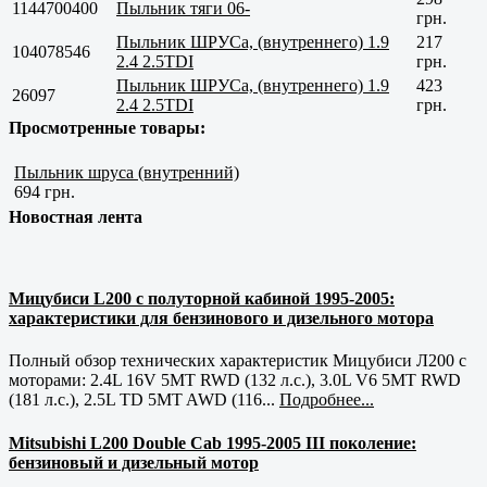
1144700400
Пыльник тяги 06-
грн.
Пыльник ШРУСа, (внутреннего) 1.9
217
104078546
2.4 2.5TDI
грн.
Пыльник ШРУСа, (внутреннего) 1.9
423
26097
2.4 2.5TDI
грн.
Просмотренные товары:
Пыльник шруса (внутренний)
694 грн.
Новостная лента
Мицубиси L200 с полуторной кабиной 1995-2005:
характеристики для бензинового и дизельного мотора
Полный обзор технических характеристик Мицубиси Л200 с
моторами: 2.4L 16V 5MT RWD (132 л.с.), 3.0L V6 5MT RWD
(181 л.с.), 2.5L TD 5MT AWD (116...
Подробнее...
Mitsubishi L200 Double Cab 1995-2005 III поколение:
бензиновый и дизельный мотор