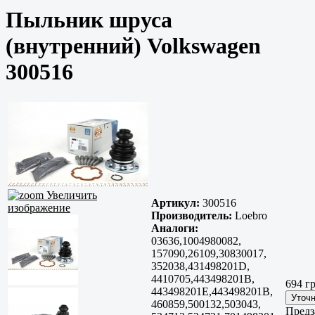
Пыльник шруса
(внутренний) Volkswagen
300516
Увеличить
Артикул:
300516
изображение
Производитель:
Loebro
Аналоги:
03636,1004980082,
157090,26109,30830017,
352038,431498201D,
4410705,443498201B,
694 гр
443498201E,443498201B,
460859,500132,503043,
Предз