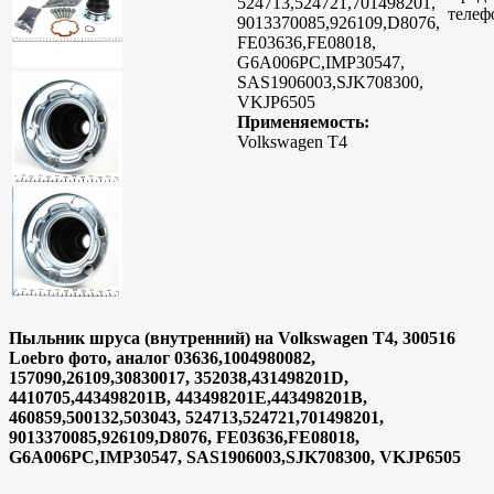
524713,524721,701498201,
телеф
9013370085,926109,D8076,
FE03636,FE08018,
G6A006PC,IMP30547,
SAS1906003,SJK708300,
VKJP6505
Применяемость:
Volkswagen T4
Пыльник шруса (внутренний) на Volkswagen T4, 300516
Loebro фото, аналог 03636,1004980082,
157090,26109,30830017, 352038,431498201D,
4410705,443498201B, 443498201E,443498201B,
460859,500132,503043, 524713,524721,701498201,
9013370085,926109,D8076, FE03636,FE08018,
G6A006PC,IMP30547, SAS1906003,SJK708300, VKJP6505