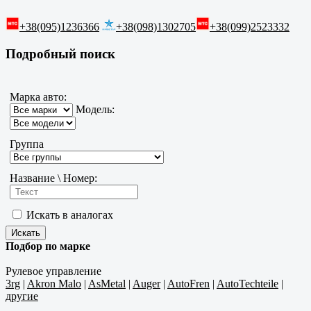
+38(095)1236366
+38(098)1302705
+38(099)2523332
Подробный поиск
Марка авто:
Модель:
Группа
Название \ Номер:
Искать в аналогах
Подбор по марке
Рулевое управление
3rg
|
Akron Malo
|
AsMetal
|
Auger
|
AutoFren
|
AutoTechteile
|
другие