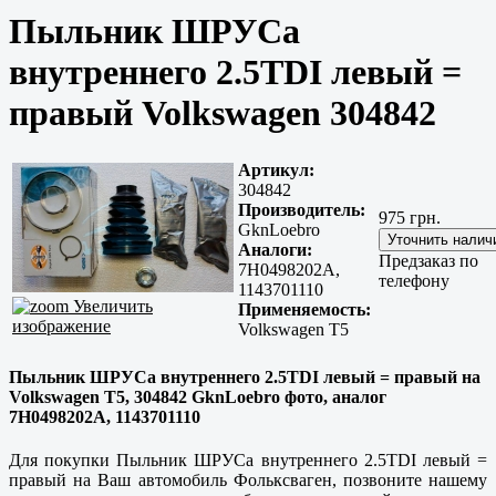
Пыльник ШРУСа
внутреннего 2.5TDI левый =
правый Volkswagen 304842
Артикул:
304842
Производитель:
975 грн.
GknLoebro
Аналоги:
Предзаказ по
7H0498202A,
телефону
1143701110
Увеличить
Применяемость:
изображение
Volkswagen T5
Пыльник ШРУСа внутреннего 2.5TDI левый = правый на
Volkswagen T5, 304842 GknLoebro фото, аналог
7H0498202A, 1143701110
Для покупки Пыльник ШРУСа внутреннего 2.5TDI левый =
правый на Ваш автомобиль Фольксваген, позвоните нашему