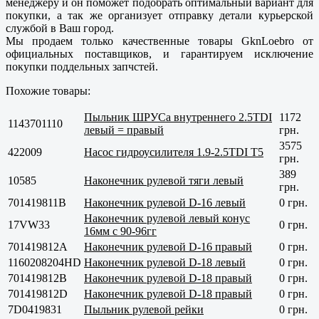
менеджеру и он поможет подобрать оптимальный вариант для
покупки, а так же организует отправку детали курьерской
службой в Ваш город.
Мы продаем только
качественные
товары GknLoebro от
официальных поставщиков, и гарантируем исключение
покупки поддельных запчстей.
Похожие товары:
Пыльник ШРУСа внутреннего 2.5TDI
1172
1143701110
левый = правый
грн.
3575
422009
Насос гидроусилителя 1.9-2.5TDI T5
грн.
389
10585
Наконечник рулевой тяги левый
грн.
701419811B
Наконечник рулевой D-16 левый
0 грн.
Наконечник рулевой левый конус
17VW33
0 грн.
16мм с 90-96гг
701419812А
Наконечник рулевой D-16 правый
0 грн.
1160208204HD
Наконечник рулевой D-18 левый
0 грн.
701419812B
Наконечник рулевой D-18 правый
0 грн.
701419812D
Наконечник рулевой D-18 правый
0 грн.
7D0419831
Пыльник рулевой рейки
0 грн.