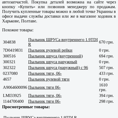
автозапчастей. Покупка деталей возможна на сайте через
кнопку «Купить» или позвонив менеджеру по продажам.
Получить купленные товары можно в любой точке Украины в
офисе выдачи службы доставки или же в магазине ходовик в
Харькове, Полтаве
.
Похожие товары:
Пыльник ШРУСа внутреннего 1.9TDI
304838
670 грн.
R
7D0419831
Пыльник рулевой рейки
0 грн.
300516
Пыльник шруса (внутренний)
694 грн.
300321
Пыльник шруса наружный
0 грн.
302322
Пыльник шруса (наружный) с 96
507 грн.
0237080
Пыльник тяги, 06-
433 грн.
4657
Пыльник рулевой тяги
0 грн.
1610
A9064600096
Пыльник тяги 06-
грн.
LMI33925
Пыльник тяги, 06-
394 грн.
1144700400
Пыльник тяги 06-
298 грн.
Просмотренные товары:
Пыльник ШРУСа внутреннего 1.9TDI R