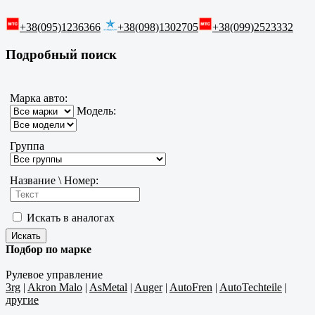
+38(095)1236366
+38(098)1302705
+38(099)2523332
Подробный поиск
Марка авто:
Модель:
Группа
Название \ Номер:
Искать в аналогах
Подбор по марке
Рулевое управление
3rg
|
Akron Malo
|
AsMetal
|
Auger
|
AutoFren
|
AutoTechteile
|
другие