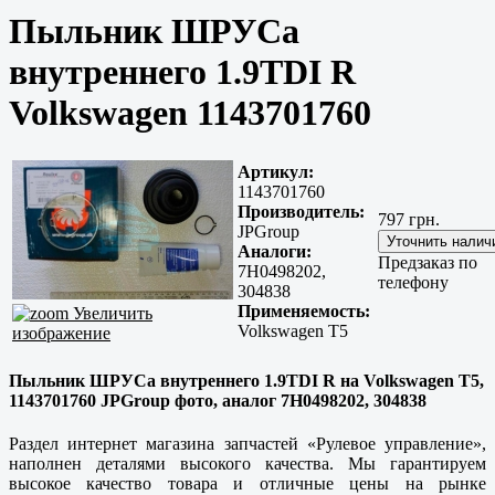
Пыльник ШРУСа
внутреннего 1.9TDI R
Volkswagen 1143701760
Артикул:
1143701760
Производитель:
797 грн.
JPGroup
Аналоги:
Предзаказ по
7H0498202,
телефону
304838
Применяемость:
Увеличить
Volkswagen T5
изображение
Пыльник ШРУСа внутреннего 1.9TDI R на Volkswagen T5,
1143701760 JPGroup фото, аналог 7H0498202, 304838
Раздел интернет магазина запчастей «Рулевое управление»,
наполнен деталями высокого качества. Мы гарантируем
высокое качество товара и отличные цены на рынке