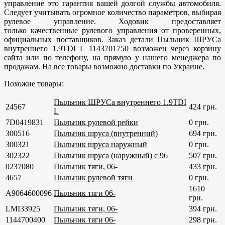
управление это гарантия вашей долгой службы автомобиля.
Следует учитывать огромное количество параметров, выбирая
рулевое управление. Ходовик предоставляет
только
качественные
рулевого управления от проверенных,
официальных поставщиков. Заказ детали Пыльник ШРУСа
внутреннего 1.9TDI L 1143701750 возможен через корзину
сайта или по телефону, на прямую у нашего менеджера по
продажам. На все товары возможно доставки по Украине.
Похожие товары:
Пыльник ШРУСа внутреннего 1.9TDI
24567
424 грн.
L
7D0419831
Пыльник рулевой рейки
0 грн.
300516
Пыльник шруса (внутренний)
694 грн.
300321
Пыльник шруса наружный
0 грн.
302322
Пыльник шруса (наружный) с 96
507 грн.
0237080
Пыльник тяги, 06-
433 грн.
4657
Пыльник рулевой тяги
0 грн.
1610
A9064600096
Пыльник тяги 06-
грн.
LMI33925
Пыльник тяги, 06-
394 грн.
1144700400
Пыльник тяги 06-
298 грн.