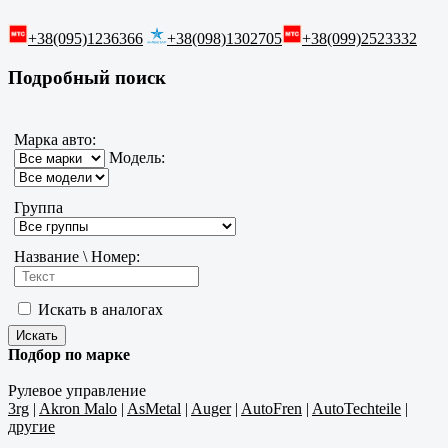
+38(095)1236366
+38(098)1302705
+38(099)2523332
Подробный поиск
Марка авто:
Модель:
Группа
Название \ Номер:
Искать в аналогах
Подбор по марке
Рулевое управление
3rg
|
Akron Malo
|
AsMetal
|
Auger
|
AutoFren
|
AutoTechteile
|
другие