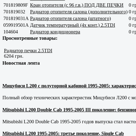
701819809F
Кран отопителя (с 96 г.в.) ПОД ДВЕ ПЕЧКИ
0 г
701819032
Радиатор отопителя салона (дополнительного)
0 г
701819031А
Радиатор отопителя салона (штатного)
0 г
059919501A
Датчик температурный (4х конт.) 2.5TDI
0 г
104604
Радиатор кондиционера
0 г
Просмотренные товары:
Радиатор печки 2.5TDI
6204 грн.
Новостная лента
Мицубиси L200 с полуторной кабиной 1995-2005: характерис
Полный обзор технических характеристик Мицубиси Л200 с мот
Mitsubishi L200 Double Cab 1995-2005 III поколение: бензи
Mitsubishi L200 Double Cab 1995-2005 годов выпуска стал наст
Mitsubishi L200 1995-2005: третье поколение, Single Cab