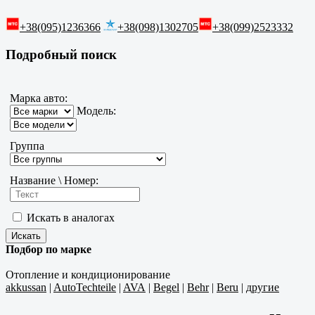
+38(095)1236366
+38(098)1302705
+38(099)2523332
Подробный поиск
Марка авто:
Модель:
Группа
Название \ Номер:
Искать в аналогах
Подбор по марке
Отопление и кондиционирование
akkussan
|
AutoTechteile
|
AVA
|
Begel
|
Behr
|
Beru
|
другие