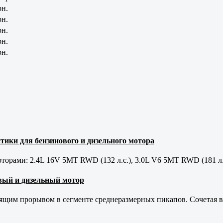
рн.
рн.
рн.
рн.
рн.
тики для бензинового и дизельного мотора
орами: 2.4L 16V 5MT RWD (132 л.с.), 3.0L V6 5MT RWD (181 л.
новый и дизельный мотор
оящим прорывом в сегменте среднеразмерных пикапов. Сочетая в 