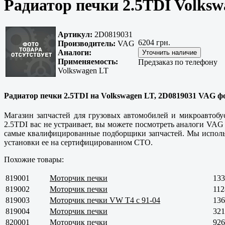
Радиатор печки 2.5TDI Volksw
Артикул:
2D0819031
6204 грн.
Производитель:
VAG
Аналоги:
Применяемость:
Предзаказ по телефону
Volkswagen LT
Радиатор печки 2.5TDI на Volkswagen LT, 2D0819031 VAG фо
Магазин запчастей для грузовых автомобилей и микроавтобу
2.5TDI вас не устраивает, вы можете посмотреть аналоги VAG
самые квалифицированные подборщики запчастей. Мы использу
установки ее на сертифицированном СТО.
Похожие товары:
819001
Моторчик печки
133
819002
Моторчик печки
112
819003
Моторчик печки VW T4 с 91-04
136
819004
Моторчик печки
321
820001
Моторчик печки
926