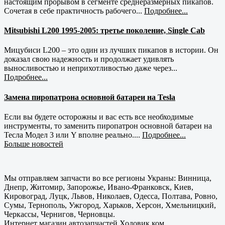
настоящим прорывом в сегменте среднеразмерных пикапов.
Сочетая в себе практичность рабочего...
Подробнее...
Mitsubishi L200 1995-2005: третье поколение, Single Cab
Мицубиси L200 – это один из лучших пикапов в истории. Он
доказал свою надежность и продолжает удивлять
выносливостью и неприхотливостью даже через...
Подробнее...
Замена пиропатрона основной батареи на Tesla
Если вы будете осторожны и вас есть все необходимые
инструменты, то заменить пиропатрон основной батареи на
Тесла Модел 3 или Y вполне реально....
Подробнее...
Больше новостей
Мы отправляем запчасти во все регионы Украны: Винница,
Днепр, Житомир, Запорожье, Ивано-Франковск, Киев,
Кировоград, Луцк, Львов, Николаев, Одесса, Полтава, Ровно,
Сумы, Тернополь, Ужгород, Харьков, Херсон, Хмельницкий,
Черкассы, Чернигов, Черновцы.
Интернет магазин автозапчастей Ходовик.ком