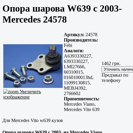
Опора шарова W639 с 2003-
Mercedes 24578
Артикул:
24578
Производитель:
Febi
Аналоги:
A6393330227,
6393330227,
1462 грн.
LMI27666,
60310015,
Предзаказ по
0160100013hd,
телефону
11099130815,
MEBJ4392,
Увеличить
2766602
изображение
Применяемость:
Mercedes Viano,
Mercedes Vito 639
Для Mercedes Vito w639 кузов
Опора шарова W639 с 2003- на Mercedes Viano,