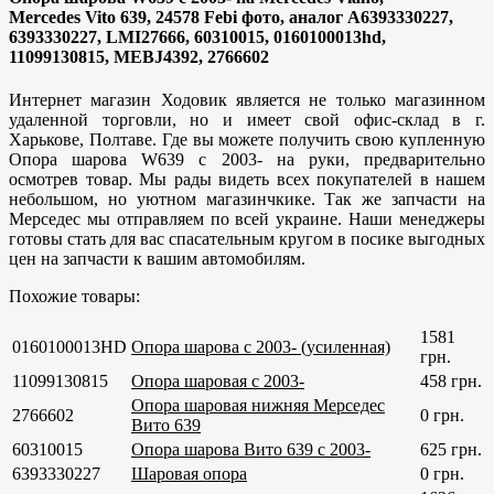
Mercedes Vito 639, 24578 Febi фото, аналог A6393330227,
6393330227, LMI27666, 60310015, 0160100013hd,
11099130815, MEBJ4392, 2766602
Интернет магазин Ходовик является не только магазинном
удаленной торговли, но и имеет свой офис-склад в г.
Харькове, Полтаве
. Где вы можете получить свою купленную
Опора шарова W639 с 2003- на руки, предварительно
осмотрев товар. Мы рады видеть всех покупателей в нашем
небольшом, но уютном магазинчкике. Так же запчасти на
Мерседес мы отправляем по всей украине. Наши менеджеры
готовы стать для вас спасательным кругом в посике выгодных
цен на запчасти к вашим автомобилям.
Похожие товары:
1581
0160100013HD
Опора шарова с 2003- (усиленная)
грн.
11099130815
Опора шаровая с 2003-
458 грн.
Опора шаровая нижняя Мерседес
2766602
0 грн.
Вито 639
60310015
Опора шарова Вито 639 с 2003-
625 грн.
6393330227
Шаровая опора
0 грн.