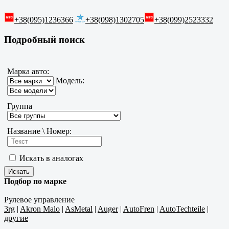
+38(095)1236366
+38(098)1302705
+38(099)2523332
Подробный поиск
Марка авто:
Модель:
Группа
Название \ Номер:
Искать в аналогах
Подбор по марке
Рулевое управление
3rg
|
Akron Malo
|
AsMetal
|
Auger
|
AutoFren
|
AutoTechteile
|
другие