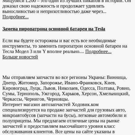
Мицубиси L200 – это один из лучших пикапов в истории. Он
доказал свою надежность и продолжает удивлять
выносливостью и неприхотливостью даже через...
Подробнее...
Замена пиропатрона основной батареи на Tesla
Если вы будете осторожны и вас есть все необходимые
инструменты, то заменить пиропатрон основной батареи на
Тесла Модел 3 или Y вполне реально....
Подробнее...
Больше новостей
Мы отправляем запчасти во все регионы Украны: Винница,
Днепр, Житомир, Запорожье, Ивано-Франковск, Киев,
Кировоград, Луцк, Львов, Николаев, Одесса, Полтава, Ровно,
Сумы, Тернополь, Ужгород, Харьков, Херсон, Хмельницкий,
Черкассы, Чернигов, Черновцы.
Интернет магазин автозапчастей Ходовик.ком
специализируется на продаже запчастей для грузовых авто,
микроавтобусов (запчасти на бусы), легковые автомобили и
полуприцепы. Мы предлагаем отличные цены на рынке
запчастей и предоставляем высочайшего уровня класс
обслуживания клиентов. Все цены на сайте указаны в