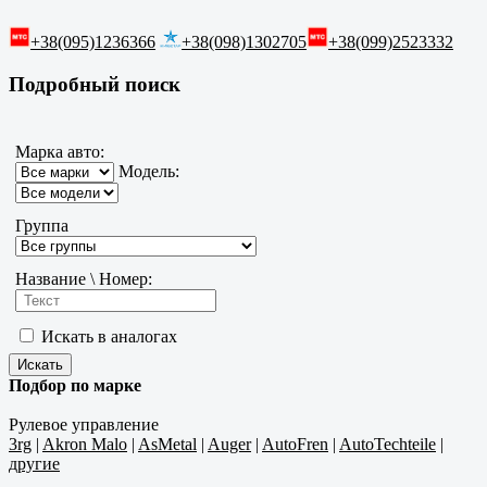
+38(095)1236366
+38(098)1302705
+38(099)2523332
Подробный поиск
Марка авто:
Модель:
Группа
Название \ Номер:
Искать в аналогах
Подбор по марке
Рулевое управление
3rg
|
Akron Malo
|
AsMetal
|
Auger
|
AutoFren
|
AutoTechteile
|
другие