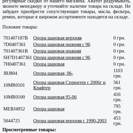
регулярные скидки от нашего магазина. Хватит раздумывать,
звоните менеджеру и уточняйте наличие товара на складе. Не
забудьте приобрести сопутствующие товары, масла, фильтра,
ремни, которые в широком ассортименте находятся на складе.
Похожие товары:
701407187B
Опора шаровая верхняя
0 грн.
7D0407361
Опора шаровая нижняя с 96
0 грн.
701407361B
Опора шаровая нижняя
0 грн.
SH7D1407361
Опора шаровая нижняя с 96
0 грн.
7H0407361
Опора шаровая
0 грн.
1103
JBJ804
Опора шаровая, 06-
грн.
Опора шаровая Спринтер с 2006г и
561
10MR0101
Крафтер
грн.
416
10MR0100
Опора шаровая 95-06
грн.
795
MEBJ4952
Опора шаровая
грн.
453
5044725
Опора шаровая верхняя с 1990-2003
грн.
Просмотренные товары: